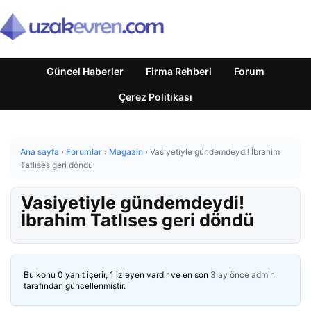
Güncel Haberler
Firma Rehberi
Forum
Çerez Politikası
Ana sayfa
›
Forumlar
›
Magazin
›
Vasiyetiyle gündemdeydi! İbrahim
Tatlıses geri döndü
Vasiyetiyle gündemdeydi!
İbrahim Tatlıses geri döndü
Bu konu 0 yanıt içerir, 1 izleyen vardır ve en son
3 ay önce
admin
tarafından güncellenmiştir.