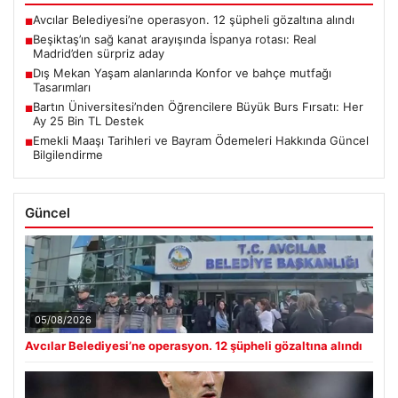
Avcılar Belediyesi’ne operasyon. 12 şüpheli gözaltına alındı
■
Beşiktaş’ın sağ kanat arayışında İspanya rotası: Real
■
Madrid’den sürpriz aday
Dış Mekan Yaşam alanlarında Konfor ve bahçe mutfağı
■
Tasarımları
Bartın Üniversitesi’nden Öğrencilere Büyük Burs Fırsatı: Her
■
Ay 25 Bin TL Destek
Emekli Maaşı Tarihleri ve Bayram Ödemeleri Hakkında Güncel
■
Bilgilendirme
Güncel
05/08/2026
Avcılar Belediyesi’ne operasyon. 12 şüpheli gözaltına alındı