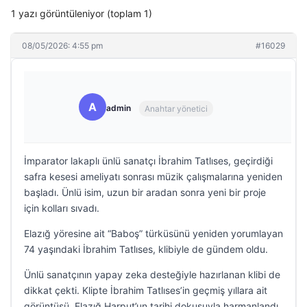
1 yazı görüntüleniyor (toplam 1)
08/05/2026: 4:55 pm
#16029
A
admin
Anahtar yönetici
İmparator lakaplı ünlü sanatçı İbrahim Tatlıses, geçirdiği
safra kesesi ameliyatı sonrası müzik çalışmalarına yeniden
başladı. Ünlü isim, uzun bir aradan sonra yeni bir proje
için kolları sıvadı.
Elazığ yöresine ait “Baboş” türküsünü yeniden yorumlayan
74 yaşındaki İbrahim Tatlıses, klibiyle de gündem oldu.
Ünlü sanatçının yapay zeka desteğiyle hazırlanan klibi de
dikkat çekti. Klipte İbrahim Tatlıses’in geçmiş yıllara ait
görüntüsü, Elazığ Harput’un tarihi dokusuyla harmanlandı.