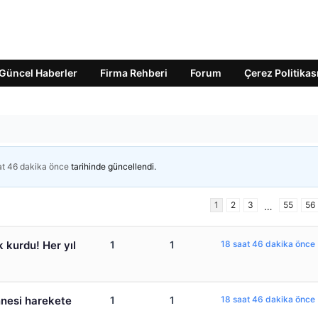
Güncel Haberler
Firma Rehberi
Forum
Çerez Politikas
at 46 dakika önce
tarihinde güncellendi.
1
2
3
55
56
…
 kurdu! Her yıl
1
1
18 saat 46 dakika önce
Annesi harekete
1
1
18 saat 46 dakika önce