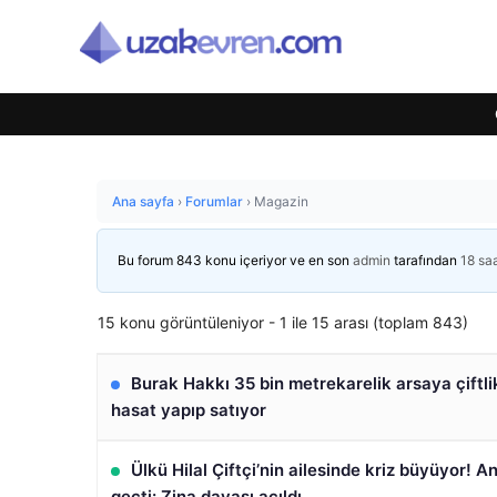
Ana sayfa
›
Forumlar
›
Magazin
Bu forum 843 konu içeriyor ve en son
admin
tarafından
18 sa
15 konu görüntüleniyor - 1 ile 15 arası (toplam 843)
Burak Hakkı 35 bin metrekarelik arsaya çiftlik
hasat yapıp satıyor
Ülkü Hilal Çiftçi’nin ailesinde kriz büyüyor! 
geçti: Zina davası açıldı