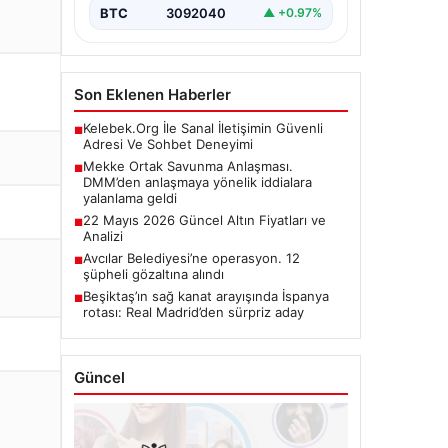
BTC
3092040
▲ +0.97%
Son Eklenen Haberler
Kelebek.Org İle Sanal İletişimin Güvenli
■
Adresi Ve Sohbet Deneyimi
Mekke Ortak Savunma Anlaşması.
■
DMM’den anlaşmaya yönelik iddialara
yalanlama geldi
22 Mayıs 2026 Güncel Altın Fiyatları ve
■
Analizi
Avcılar Belediyesi’ne operasyon. 12
■
şüpheli gözaltına alındı
Beşiktaş’ın sağ kanat arayışında İspanya
■
rotası: Real Madrid’den sürpriz aday
Güncel