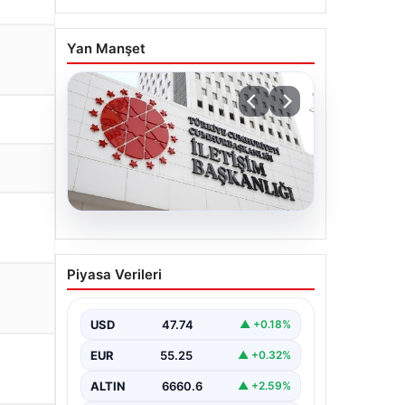
Yan Manşet
07.08.2026
Mekke Ortak Savunma
Piyasa Verileri
Anlaşması. DMM’den
anlaşmaya yönelik
iddialara yalanlama geldi
USD
47.74
▲ +0.18%
EUR
55.25
▲ +0.32%
ALTIN
6660.6
▲ +2.59%