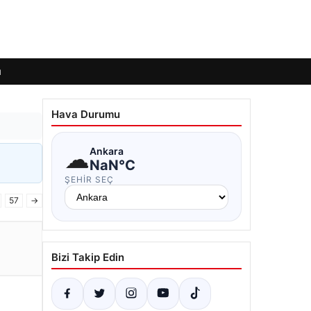
ı
Hava Durumu
☁
Ankara
NaN°C
ŞEHIR SEÇ
57
→
Bizi Takip Edin