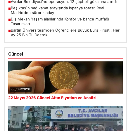
Avcılar Belediyesi’ne operasyon. 12 şüpheli gözaltına alındı
■
Beşiktaş’ın sağ kanat arayışında İspanya rotası: Real
■
Madrid’den sürpriz aday
Dış Mekan Yaşam alanlarında Konfor ve bahçe mutfağı
■
Tasarımları
Bartın Üniversitesi’nden Öğrencilere Büyük Burs Fırsatı: Her
■
Ay 25 Bin TL Destek
Güncel
06/08/2026
22 Mayıs 2026 Güncel Altın Fiyatları ve Analizi