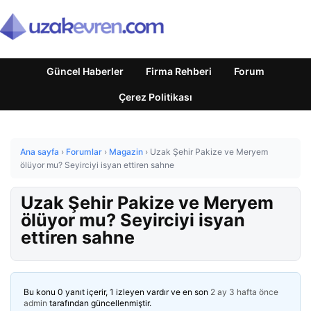
Güncel Haberler
Firma Rehberi
Forum
Çerez Politikası
Ana sayfa
›
Forumlar
›
Magazin
›
Uzak Şehir Pakize ve Meryem
ölüyor mu? Seyirciyi isyan ettiren sahne
Uzak Şehir Pakize ve Meryem
ölüyor mu? Seyirciyi isyan
ettiren sahne
Bu konu 0 yanıt içerir, 1 izleyen vardır ve en son
2 ay 3 hafta önce
admin
tarafından güncellenmiştir.