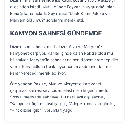
Dizinin final sahnesinde ise Kadir, sözünü tuttu Pakize’yi
ailesinden istedi. Mutlu günde Feyyaz’ın uyguladığı plan
konağı kana buladı. Seyirci ise “Uzak Şehir Pakize ve
Meryem öldü mü?” sorularını merak etti.
KAMYON SAHNESİ GÜNDEMDE
Dizinin son sahnesinde Pakize, Alya ve Meryem’e
kamyonet çarpıyor. Kanlar içinde kalan Pakize öldü mü
bilinmiyor. Meryem’in sahnelerine son dönemlerde tepkiler
vardı. Senaristlerin bu iki oyuncunun akibetine dair ne
karar vereceği merak ediliyor.
Öte yandan Pakize, Alya ve Meryem’e kamyonet
çarpması sonrası seyirciden eleştiriler de gecikmedi.
Sosyal medyada sahneye “Bu nasıl akıl dışı sahne”,
“Kamyonet üçüne nasıl çarptı”, “Cringe komasına girdik”,
“Hint dizileri gibi”” yorumları yağdı.