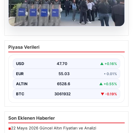
05.08.2026
Avcılar Belediyesi’ne operasyon. 12
Piyasa Verileri
şüpheli gözaltına alındı
USD
47.70
▲ +0.16%
EUR
55.03
• 0.01%
ALTIN
6528.6
▲ +0.55%
BTC
3061932
▼ -0.19%
Son Eklenen Haberler
22 Mayıs 2026 Güncel Altın Fiyatları ve Analizi
■