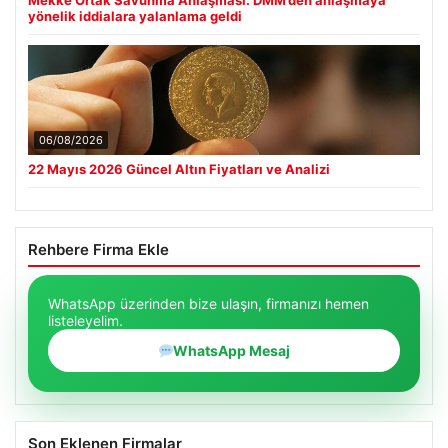
Mekke Ortak Savunma Anlaşması. DMM’den anlaşmaya
yönelik iddialara yalanlama geldi
06/08/2026
22 Mayıs 2026 Güncel Altın Fiyatları ve Analizi
Rehbere Firma Ekle
WhatsApp üzerinden bize ulaşın, firmanızı hemen
listeleyelim.
WhatsApp Mesaj
Son Eklenen Firmalar