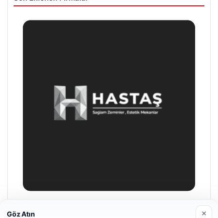
Enes Kaplan Avukatlık Bürosu
×
Göz Atın