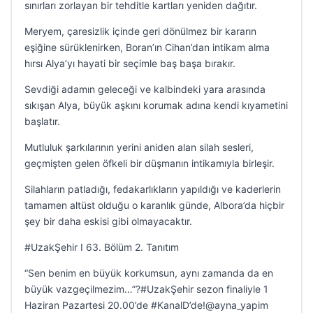
sınırları zorlayan bir tehditle kartları yeniden dağıtır.
Meryem, çaresizlik içinde geri dönülmez bir kararın
eşiğine sürüklenirken, Boran’ın Cihan’dan intikam alma
hırsı Alya’yı hayati bir seçimle baş başa bırakır.
Sevdiği adamın geleceği ve kalbindeki yara arasında
sıkışan Alya, büyük aşkını korumak adına kendi kıyametini
başlatır.
Mutluluk şarkılarının yerini aniden alan silah sesleri,
geçmişten gelen öfkeli bir düşmanın intikamıyla birleşir.
Silahların patladığı, fedakarlıkların yapıldığı ve kaderlerin
tamamen altüst olduğu o karanlık günde, Albora’da hiçbir
şey bir daha eskisi gibi olmayacaktır.
#UzakŞehir I 63. Bölüm 2. Tanıtım
“Sen benim en büyük korkumsun, aynı zamanda da en
büyük vazgeçilmezim…”?#UzakŞehir sezon finaliyle 1
Haziran Pazartesi 20.00’de #KanalD’de!@ayna_yapim