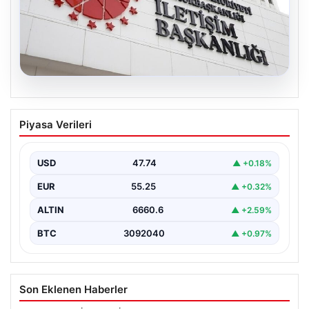
07.08.2026
Mekke Ortak Savunma Anlaşması.
Piyasa Verileri
DMM’den anlaşmaya yönelik iddialara
yalanlama geldi
USD
47.74
▲ +0.18%
EUR
55.25
▲ +0.32%
ALTIN
6660.6
▲ +2.59%
BTC
3092040
▲ +0.97%
Son Eklenen Haberler