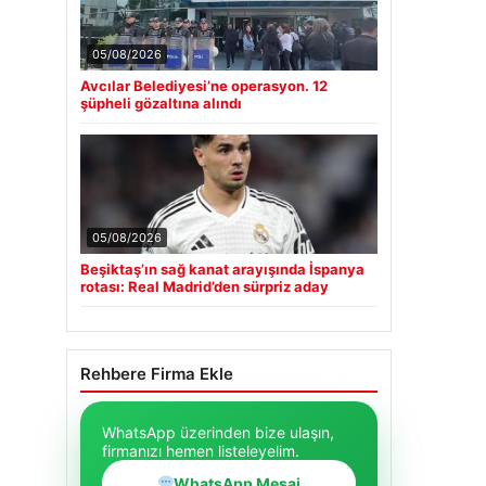
05/08/2026
Avcılar Belediyesi’ne operasyon. 12
şüpheli gözaltına alındı
05/08/2026
Beşiktaş’ın sağ kanat arayışında İspanya
rotası: Real Madrid’den sürpriz aday
Rehbere Firma Ekle
WhatsApp üzerinden bize ulaşın,
firmanızı hemen listeleyelim.
WhatsApp Mesaj