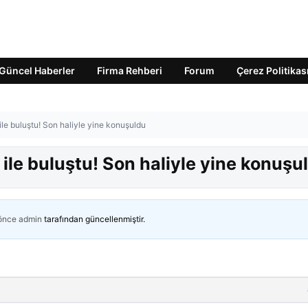
Güncel Haberler
Firma Rehberi
Forum
Çerez Politikas
ile buluştu! Son haliyle yine konuşuldu
 ile buluştu! Son haliyle yine konuşu
 önce
admin
tarafından güncellenmiştir.