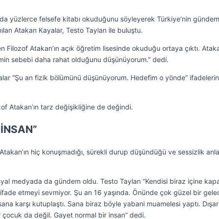
a yüzlerce felsefe kitabı okuduğunu söyleyerek Türkiye’nin gündem
nılan Atakan Kayalar, Testo Taylan ile buluştu.
en Filozof Atakan’ın açık öğretim lisesinde okuduğu ortaya çıktı. Atak
emin sebebi daha rahat olduğunu düşünüyorum.” dedi.
alar “Şu an fizik bölümünü düşünüyorum. Hedefim o yönde” ifadelerin
of Atakan’ın tarz değişikliğine de değindi.
 İNSAN”
akan’ın hiç konuşmadığı, sürekli durup düşündüğü ve sessizlik anla
 sosyal medyada da gündem oldu. Testo Taylan “Kendisi biraz içine kap
i ifade etmeyi sevmiyor. Şu an 16 yaşında. Önünde çok güzel bir gel
 sana karşı kutuplaştı. Sana biraz böyle yabani muamelesi yaptı. Dışa
 çocuk da değil. Gayet normal bir insan” dedi.