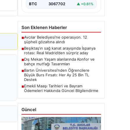
BTC
3067702
▲ +0.61%
Son Eklenen Haberler
Avcılar Belediyesi’ne operasyon. 12
■
şüpheli gözaltına alındı
Beşiktaş’ın sağ kanat arayışında İspanya
■
rotası: Real Madrid’den sürpriz aday
Dış Mekan Yaşam alanlarında Konfor ve
■
bahçe mutfağı Tasarımları
Bartın Üniversitesi’nden Öğrencilere
■
Büyük Burs Fırsatı: Her Ay 25 Bin TL
Destek
Emekli Maaşı Tarihleri ve Bayram
■
Ödemeleri Hakkında Güncel Bilgilendirme
Güncel