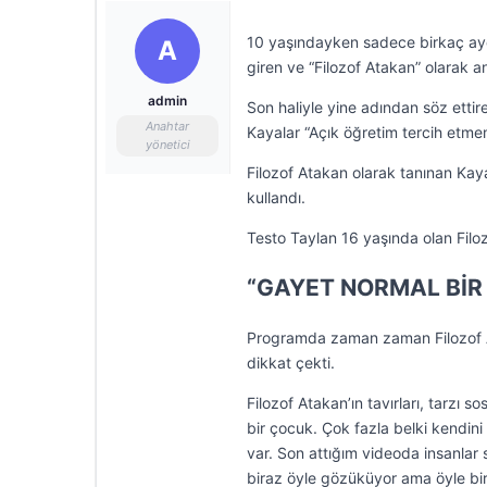
10 yaşındayken sadece birkaç ayd
A
giren ve “Filozof Atakan” olarak a
admin
Son haliyle yine adından söz ettir
Anahtar
Kayalar “Açık öğretim tercih etm
yönetici
Filozof Atakan olarak tanınan Kay
kullandı.
Testo Taylan 16 yaşında olan Filoz
“GAYET NORMAL BİR
Programda zaman zaman Filozof At
dikkat çekti.
Filozof Atakan’ın tavırları, tarzı
bir çocuk. Çok fazla belki kendin
var. Son attığım videoda insanlar
biraz öyle gözüküyor ama öyle bir