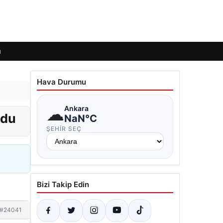
ı
Hava Durumu
☁
Ankara
ldu
NaN°C
ŞEHIR SEÇ
Bizi Takip Edin
#24041