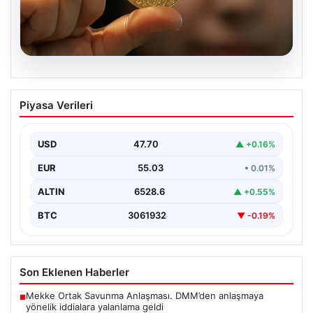
06.08.2026
22 Mayıs 2026 Güncel Altın Fiyatları ve
Piyasa Verileri
Analizi
24 Mayıs 2026 tarihine yaklaşırken, altın fiyatlarındaki
hareketlilik yatırımcıların ve ilgili piyasa uzmanlarının
USD
47.70
▲ +0.16%
en…
EUR
55.03
• 0.01%
ALTIN
6528.6
▲ +0.55%
BTC
3061932
▼ -0.19%
Son Eklenen Haberler
Mekke Ortak Savunma Anlaşması. DMM’den anlaşmaya
■
yönelik iddialara yalanlama geldi