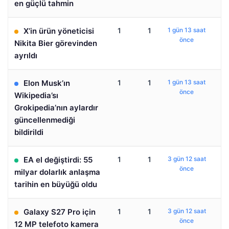
en güçlü tahmin
X’in ürün yöneticisi
1
1
1 gün 13 saat
önce
Nikita Bier görevinden
ayrıldı
Elon Musk’ın
1
1
1 gün 13 saat
önce
Wikipedia’sı
Grokipedia’nın aylardır
güncellenmediği
bildirildi
EA el değiştirdi: 55
1
1
3 gün 12 saat
önce
milyar dolarlık anlaşma
tarihin en büyüğü oldu
Galaxy S27 Pro için
1
1
3 gün 12 saat
önce
12 MP telefoto kamera