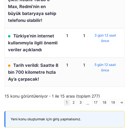
Max, Redmi’nin en
büyük bataryaya sahip
telefonu olabilir!
Türkiye’nin internet
1
1
3 gün 12 saat
önce
kullanımıyla ilgili önemli
veriler açıklandı
Tarih verildi: Saatte 8
1
1
5 gün 12 saat
önce
bin 700 kilometre hızla
Ay’a çarpacak!
15 konu görüntüleniyor - 1 ile 15 arası (toplam 277)
1
2
3
17
18
19
→
…
Yeni konu oluşturmak için giriş yapmalısınız.