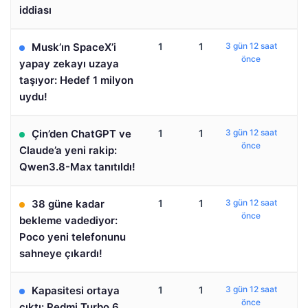
iddiası
Musk’ın SpaceX’i
1
1
3 gün 12 saat
önce
yapay zekayı uzaya
taşıyor: Hedef 1 milyon
uydu!
Çin’den ChatGPT ve
1
1
3 gün 12 saat
önce
Claude’a yeni rakip:
Qwen3.8-Max tanıtıldı!
38 güne kadar
1
1
3 gün 12 saat
önce
bekleme vadediyor:
Poco yeni telefonunu
sahneye çıkardı!
Kapasitesi ortaya
1
1
3 gün 12 saat
önce
çıktı: Redmi Turbo 6