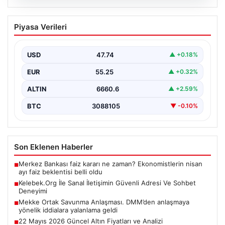
08.08.2026
Kelebek.Org İle Sanal İletişimin Güvenli
Piyasa Verileri
Adresi Ve Sohbet Deneyimi
İnternet çağında insanların kaliteli bir biçimde irtibat
kurması kritik bir değer ifade etmektedir. Halen…
USD
47.74
▲ +0.18%
EUR
55.25
▲ +0.32%
ALTIN
6660.6
▲ +2.59%
BTC
3088105
▼ -0.10%
Son Eklenen Haberler
Merkez Bankası faiz kararı ne zaman? Ekonomistlerin nisan
■
ayı faiz beklentisi belli oldu
Kelebek.Org İle Sanal İletişimin Güvenli Adresi Ve Sohbet
■
Deneyimi
Mekke Ortak Savunma Anlaşması. DMM’den anlaşmaya
■
yönelik iddialara yalanlama geldi
22 Mayıs 2026 Güncel Altın Fiyatları ve Analizi
■