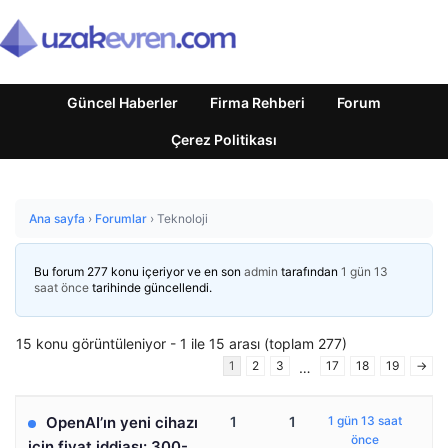
Güncel Haberler
Firma Rehberi
Forum
Çerez Politikası
Ana sayfa
›
Forumlar
›
Teknoloji
Bu forum 277 konu içeriyor ve en son
admin
tarafından
1 gün 13
saat önce
tarihinde güncellendi.
15 konu görüntüleniyor - 1 ile 15 arası (toplam 277)
1
2
3
17
18
19
→
…
OpenAI’ın yeni cihazı
1
1
1 gün 13 saat
önce
için fiyat iddiası: 300-