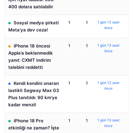
400 dolara satılabilir
Sosyal medya şirketi
1
1
1 gün 13 saat
önce
Meta’ya dev ceza!
iPhone 18 öncesi
1
1
1 gün 13 saat
önce
Apple’a beklenmedik
yanıt: CXMT indirim
talebini reddetti
Kendi kendini onaran
1
1
1 gün 13 saat
önce
lastikli Segway Max G3
Plus tanıtıldı: 90 km’ye
kadar menzil
iPhone 18 Pro
1
1
1 gün 13 saat
önce
etkinliği ne zaman? İşte