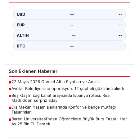
Destek
USD
--
--
2026 Yükseköğretim Kurumları Sınavı (YKS) tercihleri
yaklaşırken, öğrencilerin hayallerini gerçeğe
EUR
--
--
dönüştürmek için yeni imkanlar…
ALTIN
--
--
BTC
--
--
Son Eklenen Haberler
22 Mayıs 2026 Güncel Altın Fiyatları ve Analizi
■
Avcılar Belediyesi’ne operasyon. 12 şüpheli gözaltına alındı
■
Beşiktaş’ın sağ kanat arayışında İspanya rotası: Real
■
Madrid’den sürpriz aday
Dış Mekan Yaşam alanlarında Konfor ve bahçe mutfağı
■
Tasarımları
Bartın Üniversitesi’nden Öğrencilere Büyük Burs Fırsatı: Her
■
Ay 25 Bin TL Destek