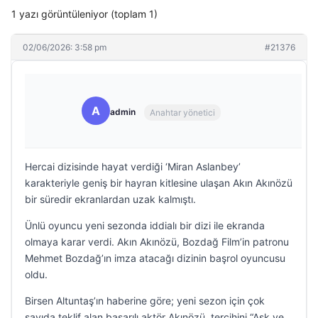
1 yazı görüntüleniyor (toplam 1)
02/06/2026: 3:58 pm
#21376
A
admin
Anahtar yönetici
Hercai dizisinde hayat verdiği ‘Miran Aslanbey’
karakteriyle geniş bir hayran kitlesine ulaşan Akın Akınözü
bir süredir ekranlardan uzak kalmıştı.
Ünlü oyuncu yeni sezonda iddialı bir dizi ile ekranda
olmaya karar verdi. Akın Akınözü, Bozdağ Film’in patronu
Mehmet Bozdağ’ın imza atacağı dizinin başrol oyuncusu
oldu.
Birsen Altuntaş’ın haberine göre; yeni sezon için çok
sayıda teklif alan başarılı aktör Akınözü, tercihini “Aşk ve