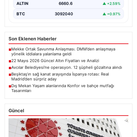
ALTIN
6660.6
▲ +2.59%
BTC
3092040
▲ +0.97%
Son Eklenen Haberler
Mekke Ortak Savunma Anlaşması. DMM’den anlaşmaya
■
yönelik iddialara yalanlama geldi
22 Mayıs 2026 Güncel Altın Fiyatları ve Analizi
■
Avcılar Belediyesi’ne operasyon. 12 şüpheli gözaltına alındı
■
Beşiktaş’ın sağ kanat arayışında İspanya rotası: Real
■
Madrid’den sürpriz aday
Dış Mekan Yaşam alanlarında Konfor ve bahçe mutfağı
■
Tasarımları
Güncel