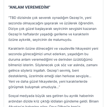
“ANLAM VEREMEDİM”
“TBD dizisinde çok severek oynadığım Gezep’in, yeni
sezonda olmayacağını şaşırarak ve üzülerek öğrendim.
Diziye çok güzel başlayarak seyircinin sevgisini kazanan
Gezep’in haftalardır yaşadığı gerileme ve karakterin
özüne aykırılık, seyircinin de malumuydu.
Karakterin özüne döneceğini ve vaudeville hikayesini yeni
sezonda göreceğimizi umut ederken, yaşadığım bu
duruma anlam veremediğimi ve derinden üzüldüğümü
bilmenizi isterim. Söylenecek çok söz var aslında, zamanı
gelince söyleriz inşallah. Gezep’i sevmiş, beni
desteklemiş, üzerimde emeği olan herkese sevgiyle…
Yeni ve daha güzel hikayelerde, yeni karakterlerde
görüşmek buluşmak umuduyla…”
Sosyal medyada büyük ses getiren bu ayrılık haberinin
ardından dizide kriz çıktığı iddiaları gündeme geldi. Birsen
Altuntaş’ın haberine göre; Onur Dilber’in henüz