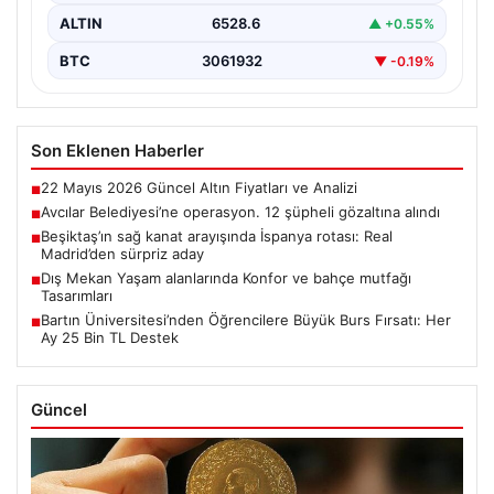
ALTIN
6528.6
▲ +0.55%
BTC
3061932
▼ -0.19%
Son Eklenen Haberler
22 Mayıs 2026 Güncel Altın Fiyatları ve Analizi
■
Avcılar Belediyesi’ne operasyon. 12 şüpheli gözaltına alındı
■
Beşiktaş’ın sağ kanat arayışında İspanya rotası: Real
■
Madrid’den sürpriz aday
Dış Mekan Yaşam alanlarında Konfor ve bahçe mutfağı
■
Tasarımları
Bartın Üniversitesi’nden Öğrencilere Büyük Burs Fırsatı: Her
■
Ay 25 Bin TL Destek
Güncel