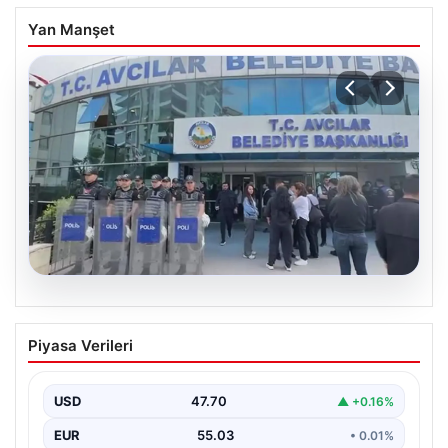
Yan Manşet
05.08.2026
Avcılar Belediyesi’ne operasyon. 12
Piyasa Verileri
şüpheli gözaltına alındı
USD
47.70
▲ +0.16%
EUR
55.03
• 0.01%