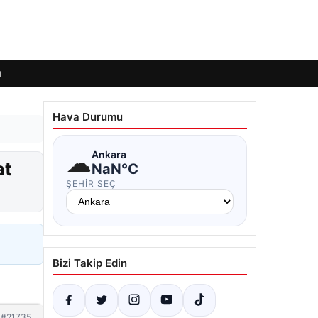
ı
Hava Durumu
☁
Ankara
at
NaN°C
ŞEHIR SEÇ
Bizi Takip Edin
#21735