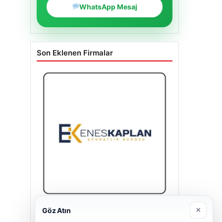
WhatsApp Mesaj
Son Eklenen Firmalar
×
Göz Atın
Enes Kaplan Avukatlık Bürosu