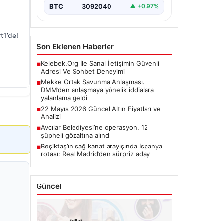
BTC
3092040
▲ +0.97%
t1’de!
Son Eklenen Haberler
Kelebek.Org İle Sanal İletişimin Güvenli
■
Adresi Ve Sohbet Deneyimi
Mekke Ortak Savunma Anlaşması.
■
DMM’den anlaşmaya yönelik iddialara
yalanlama geldi
22 Mayıs 2026 Güncel Altın Fiyatları ve
■
Analizi
Avcılar Belediyesi’ne operasyon. 12
■
şüpheli gözaltına alındı
Beşiktaş’ın sağ kanat arayışında İspanya
■
rotası: Real Madrid’den sürpriz aday
Güncel