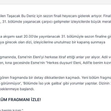
ilen Taşacak Bu Deniz için sezon finali heyecanı giderek artıyor. Final
n, 31. bölümde yaşanacak çarpıcı gelişmeler izleyicilerde büyük mera
 akşamı saat 20.00’de yayınlanacak 31. bölümüyle sezon finaline gi
ya girecek olan dizi, izleyicilerine unutulmaz bir kapanış sunmaya
anında, Esme’nin Eleni’yi herkese itiraf ettiği anlar yer alıyor. Adil v
en, kına gecesinde Esme’nin “Herkes duysun! Eleni, Adil’le benim kızı
i gören fragmanda bir detay dikkatlerden kaçmadı. Yeni bölüm fragma
 görünmüyor’, ‘Bölümde İso yok galiba’ gibi yorumlar yaptılar. Dizinin 
beklenmeye başlandı.
LÜM FRAGMANI İZLE!
le benim kızım.”