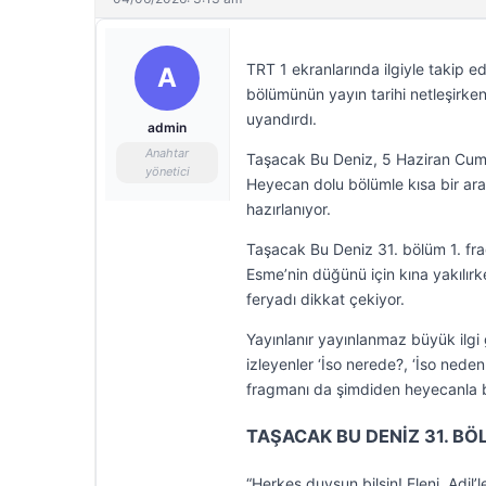
TRT 1 ekranlarında ilgiyle takip ed
A
bölümünün yayın tarihi netleşirke
uyandırdı.
admin
Anahtar
Taşacak Bu Deniz, 5 Haziran Cuma
yönetici
Heyecan dolu bölümle kısa bir ara
hazırlanıyor.
Taşacak Bu Deniz 31. bölüm 1. fragm
Esme’nin düğünü için kına yakılırk
feryadı dikkat çekiyor.
Yayınlanır yayınlanmaz büyük ilg
izleyenler ‘İso nerede?, ‘İso neden
fragmanı da şimdiden heyecanla 
TAŞACAK BU DENİZ 31. BÖ
“Herkes duysun bilsin! Eleni, Adil’