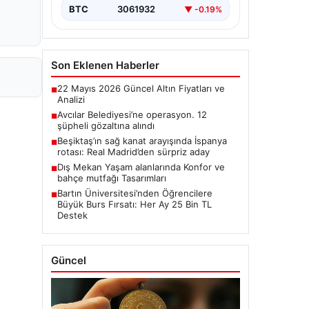
BTC
3061932
▼ -0.19%
Son Eklenen Haberler
22 Mayıs 2026 Güncel Altın Fiyatları ve
■
Analizi
Avcılar Belediyesi’ne operasyon. 12
■
şüpheli gözaltına alındı
Beşiktaş’ın sağ kanat arayışında İspanya
■
rotası: Real Madrid’den sürpriz aday
Dış Mekan Yaşam alanlarında Konfor ve
■
bahçe mutfağı Tasarımları
Bartın Üniversitesi’nden Öğrencilere
■
Büyük Burs Fırsatı: Her Ay 25 Bin TL
Destek
Güncel