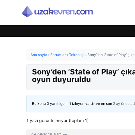
Ana sayfa
›
Forumlar
›
Teknoloji
›
Sony’den ‘State of Play’ çık
Sony’den ‘State of Play’ çı
oyun duyuruldu
Bu konu 0 yanıt içerir, 1 izleyen vardır ve en son
2 ay önce
ad
1 yazı görüntüleniyor (toplam 1)
04/06/2026: 6:57 am