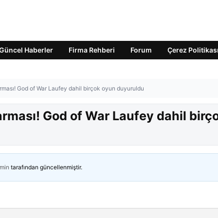
Güncel Haberler
Firma Rehberi
Forum
Çerez Politikas
arması! God of War Laufey dahil birçok oyun duyuruldu
karması! God of War Laufey dahil birç
min
tarafından güncellenmiştir.