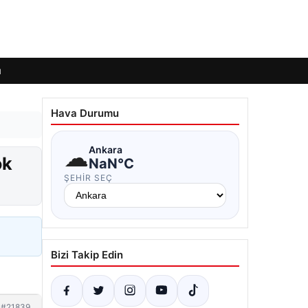
ı
Hava Durumu
☁
Ankara
ok
NaN°C
ŞEHIR SEÇ
Bizi Takip Edin
#21839