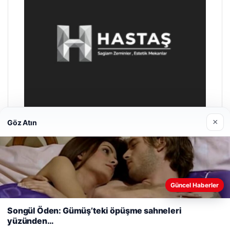
×
Göz Atın
Enes Kaplan Avukatlık Bürosu
28/04/2026
Web sitemizi nasıl kullandığınızı daha iyi anlayabilmek,
Güncel Haberler
deneyiminizi kişiselleştirmek ve geliştirmek amacıyla çerezler
kullanıyoruz.
Çerez Politikamız
Songül Öden: Gümüş’teki öpüşme sahneleri
yüzünden…
Reddet
Kabul Et