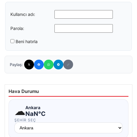
Kullanıcı adı:
Parola:
Beni hatırla
Paylaş:
Hava Durumu
☁
Ankara
NaN°C
ŞEHIR SEÇ