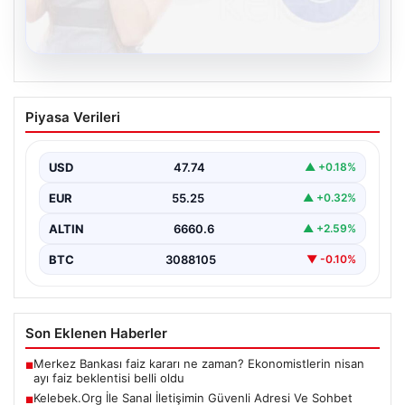
08.08.2026
Kelebek.Org İle Sanal İletişimin Güvenli
Piyasa Verileri
Adresi Ve Sohbet Deneyimi
İnternet çağında insanların kaliteli bir biçimde irtibat
kurması kritik bir değer ifade etmektedir. Halen…
USD
47.74
▲ +0.18%
EUR
55.25
▲ +0.32%
ALTIN
6660.6
▲ +2.59%
BTC
3088105
▼ -0.10%
Son Eklenen Haberler
Merkez Bankası faiz kararı ne zaman? Ekonomistlerin nisan
■
ayı faiz beklentisi belli oldu
Kelebek.Org İle Sanal İletişimin Güvenli Adresi Ve Sohbet
■