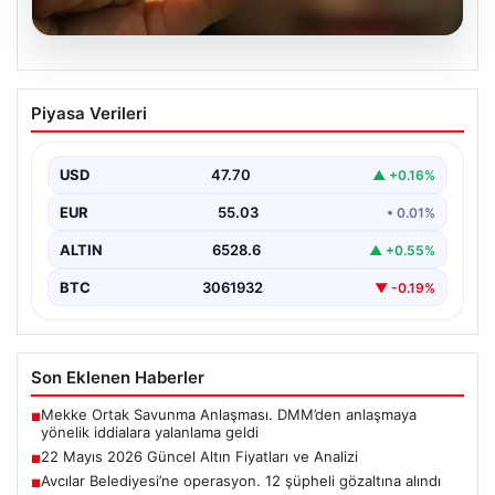
06.08.2026
22 Mayıs 2026 Güncel Altın Fiyatları ve
Piyasa Verileri
Analizi
24 Mayıs 2026 tarihine yaklaşırken, altın fiyatlarındaki
hareketlilik yatırımcıların ve ilgili piyasa uzmanlarının
USD
47.70
▲ +0.16%
en…
EUR
55.03
• 0.01%
ALTIN
6528.6
▲ +0.55%
BTC
3061932
▼ -0.19%
Son Eklenen Haberler
Mekke Ortak Savunma Anlaşması. DMM’den anlaşmaya
■
yönelik iddialara yalanlama geldi
22 Mayıs 2026 Güncel Altın Fiyatları ve Analizi
■
Avcılar Belediyesi’ne operasyon. 12 şüpheli gözaltına alındı
■