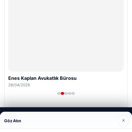
Enes Kaplan Avukatlık Bürosu
28/04/2026
Web sitemizi nasıl kullandığınızı daha iyi anlayabilmek,
×
Göz Atın
deneyiminizi kişiselleştirmek ve geliştirmek amacıyla çerezler
kullanıyoruz.
Çerez Politikamız
© 2026 Uzak Evren – Güncel Haberler