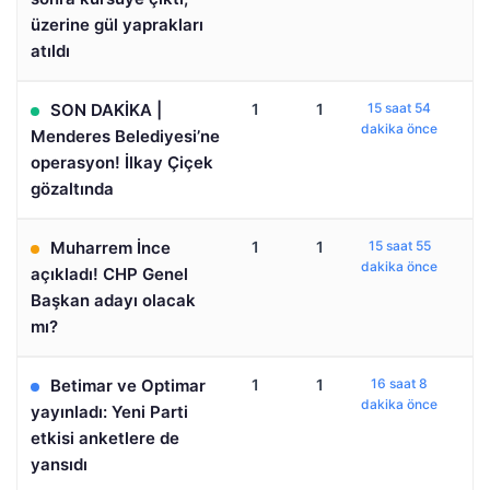
üzerine gül yaprakları
atıldı
SON DAKİKA |
1
1
15 saat 54
dakika önce
Menderes Belediyesi’ne
operasyon! İlkay Çiçek
gözaltında
Muharrem İnce
1
1
15 saat 55
dakika önce
açıkladı! CHP Genel
Başkan adayı olacak
mı?
Betimar ve Optimar
1
1
16 saat 8
dakika önce
yayınladı: Yeni Parti
etkisi anketlere de
yansıdı