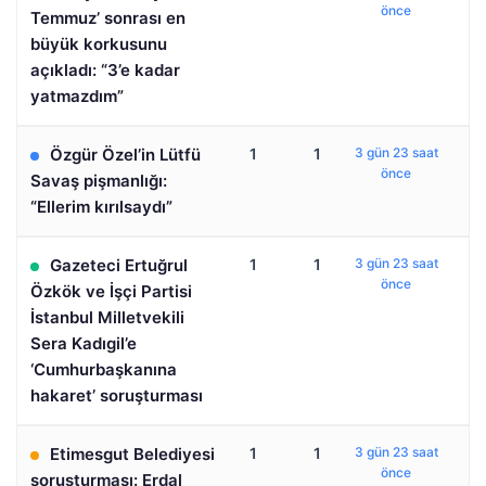
önce
Temmuz’ sonrası en
büyük korkusunu
açıkladı: “3’e kadar
yatmazdım”
Özgür Özel’in Lütfü
1
1
3 gün 23 saat
önce
Savaş pişmanlığı:
“Ellerim kırılsaydı”
Gazeteci Ertuğrul
1
1
3 gün 23 saat
önce
Özkök ve İşçi Partisi
İstanbul Milletvekili
Sera Kadıgil’e
‘Cumhurbaşkanına
hakaret’ soruşturması
Etimesgut Belediyesi
1
1
3 gün 23 saat
önce
soruşturması: Erdal