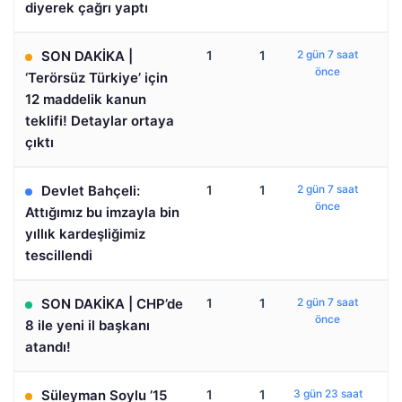
diyerek çağrı yaptı
SON DAKİKA |
1
1
2 gün 7 saat
önce
‘Terörsüz Türkiye’ için
12 maddelik kanun
teklifi! Detaylar ortaya
çıktı
Devlet Bahçeli:
1
1
2 gün 7 saat
önce
Attığımız bu imzayla bin
yıllık kardeşliğimiz
tescillendi
SON DAKİKA | CHP’de
1
1
2 gün 7 saat
önce
8 ile yeni il başkanı
atandı!
Süleyman Soylu ’15
1
1
3 gün 23 saat