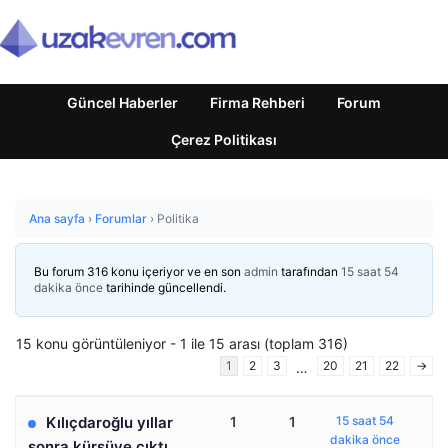
Güncel Haberler
Firma Rehberi
Forum
Çerez Politikası
Ana sayfa
›
Forumlar
›
Politika
Bu forum 316 konu içeriyor ve en son
admin
tarafından
15 saat 54
dakika önce
tarihinde güncellendi.
15 konu görüntüleniyor - 1 ile 15 arası (toplam 316)
1
2
3
20
21
22
→
…
Kılıçdaroğlu yıllar
1
1
15 saat 54
dakika önce
sonra kürsüye çıktı,