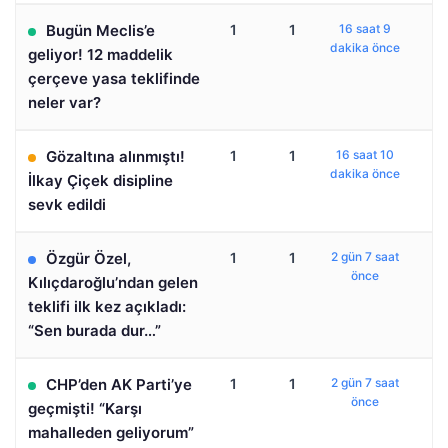
Bugün Meclis’e
1
1
16 saat 9
dakika önce
geliyor! 12 maddelik
çerçeve yasa teklifinde
neler var?
Gözaltına alınmıştı!
1
1
16 saat 10
dakika önce
İlkay Çiçek disipline
sevk edildi
Özgür Özel,
1
1
2 gün 7 saat
önce
Kılıçdaroğlu’ndan gelen
teklifi ilk kez açıkladı:
“Sen burada dur…”
CHP’den AK Parti’ye
1
1
2 gün 7 saat
önce
geçmişti! “Karşı
mahalleden geliyorum”