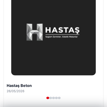
Enes Kaplan Avukatlık Bürosu
28/04/2026