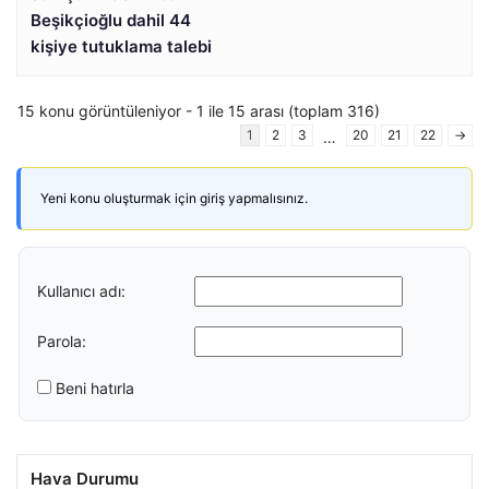
Beşikçioğlu dahil 44
kişiye tutuklama talebi
15 konu görüntüleniyor - 1 ile 15 arası (toplam 316)
1
2
3
20
21
22
→
…
Yeni konu oluşturmak için giriş yapmalısınız.
Kullanıcı adı:
Parola:
Beni hatırla
Hava Durumu