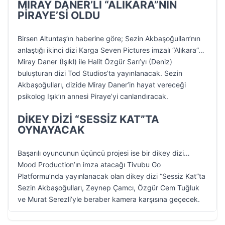
MİRAY DANER’Lİ “ALIKARA”NIN
PİRAYE’Sİ OLDU
Birsen Altuntaş’ın haberine göre; Sezin Akbaşoğulları’nın
anlaştığı ikinci dizi Karga Seven Pictures imzalı “Alıkara”…
Miray Daner (Işıkl) ile Halit Özgür Sarı’yı (Deniz)
buluşturan dizi Tod Studios’ta yayınlanacak. Sezin
Akbaşoğulları, dizide Miray Daner’in hayat vereceği
psikolog Işık’ın annesi Piraye’yi canlandıracak.
DİKEY DİZİ “SESSİZ KAT”TA
OYNAYACAK
Başarılı oyuncunun üçüncü projesi ise bir dikey dizi…
Mood Production’ın imza atacağı Tivubu Go
Platformu’nda yayınlanacak olan dikey dizi “Sessiz Kat”ta
Sezin Akbaşoğulları, Zeynep Çamcı, Özgür Cem Tuğluk
ve Murat Serezli’yle beraber kamera karşısına geçecek.