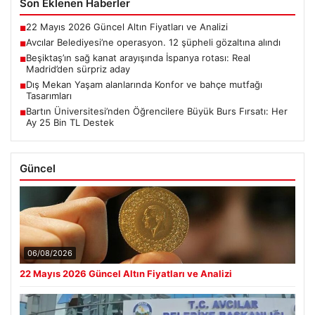
Son Eklenen Haberler
22 Mayıs 2026 Güncel Altın Fiyatları ve Analizi
■
Avcılar Belediyesi’ne operasyon. 12 şüpheli gözaltına alındı
■
Beşiktaş’ın sağ kanat arayışında İspanya rotası: Real
■
Madrid’den sürpriz aday
Dış Mekan Yaşam alanlarında Konfor ve bahçe mutfağı
■
Tasarımları
Bartın Üniversitesi’nden Öğrencilere Büyük Burs Fırsatı: Her
■
Ay 25 Bin TL Destek
Güncel
06/08/2026
22 Mayıs 2026 Güncel Altın Fiyatları ve Analizi