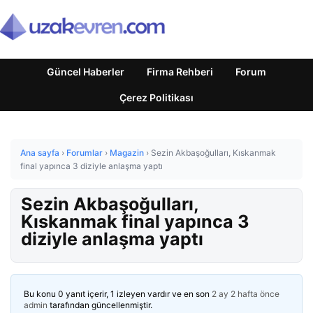
Güncel Haberler
Firma Rehberi
Forum
Çerez Politikası
Ana sayfa
›
Forumlar
›
Magazin
›
Sezin Akbaşoğulları, Kıskanmak
final yapınca 3 diziyle anlaşma yaptı
Sezin Akbaşoğulları,
Kıskanmak final yapınca 3
diziyle anlaşma yaptı
Bu konu 0 yanıt içerir, 1 izleyen vardır ve en son
2 ay 2 hafta önce
admin
tarafından güncellenmiştir.