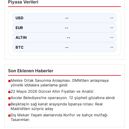
Piyasa Verileri
bahçe mutfağı Tasarımları
Belli ki dış mekan yaşam alanları, villaların en popüler
bölümlerinden parçası durumuna ulaşmıştır. Bahçeyle…
USD
--
--
EUR
--
--
ALTIN
--
--
BTC
--
--
Son Eklenen Haberler
Mekke Ortak Savunma Anlaşması. DMM’den anlaşmaya
■
yönelik iddialara yalanlama geldi
22 Mayıs 2026 Güncel Altın Fiyatları ve Analizi
■
Avcılar Belediyesi’ne operasyon. 12 şüpheli gözaltına alındı
■
Beşiktaş’ın sağ kanat arayışında İspanya rotası: Real
■
Madrid’den sürpriz aday
Dış Mekan Yaşam alanlarında Konfor ve bahçe mutfağı
■
Tasarımları