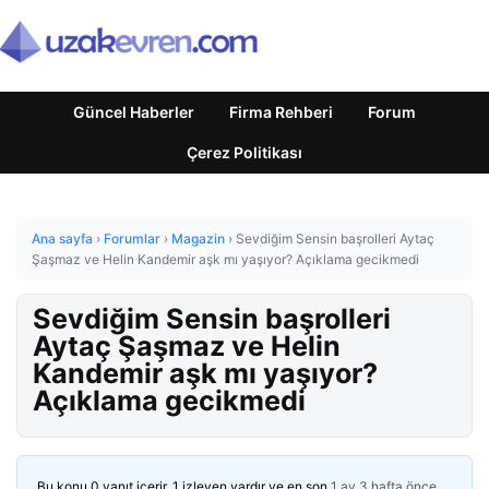
Güncel Haberler
Firma Rehberi
Forum
Çerez Politikası
Ana sayfa
›
Forumlar
›
Magazin
›
Sevdiğim Sensin başrolleri Aytaç
Şaşmaz ve Helin Kandemir aşk mı yaşıyor? Açıklama gecikmedi
Sevdiğim Sensin başrolleri
Aytaç Şaşmaz ve Helin
Kandemir aşk mı yaşıyor?
Açıklama gecikmedi
Bu konu 0 yanıt içerir, 1 izleyen vardır ve en son
1 ay 3 hafta önce