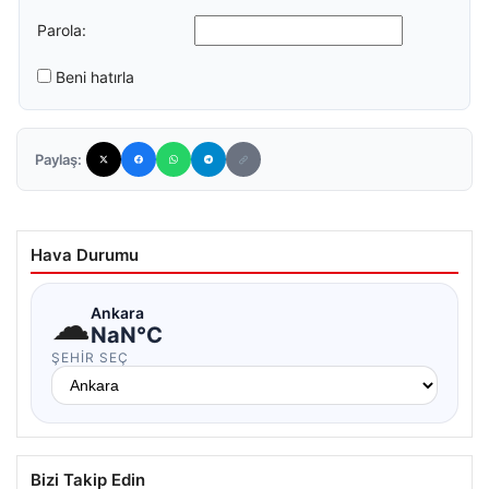
Parola:
Beni hatırla
Paylaş:
Hava Durumu
☁
Ankara
NaN°C
ŞEHIR SEÇ
Bizi Takip Edin