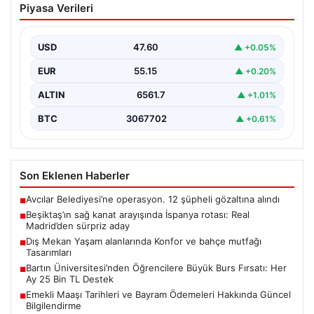
Piyasa Verileri
İspanya rotası: Real Madrid’den sürpriz
aday
USD
47.60
▲ +0.05%
Muhammed Salah için sürdürülen görüşmelerin son
noktasına ulaşmaması üzerine Beşiktaş yönetimi
EUR
55.15
▲ +0.20%
alternatif çözümlere hız…
ALTIN
6561.7
▲ +1.01%
BTC
3067702
▲ +0.61%
Son Eklenen Haberler
Avcılar Belediyesi’ne operasyon. 12 şüpheli gözaltına alındı
■
Beşiktaş’ın sağ kanat arayışında İspanya rotası: Real
■
Madrid’den sürpriz aday
Dış Mekan Yaşam alanlarında Konfor ve bahçe mutfağı
■
Tasarımları
Bartın Üniversitesi’nden Öğrencilere Büyük Burs Fırsatı: Her
■
Ay 25 Bin TL Destek
Emekli Maaşı Tarihleri ve Bayram Ödemeleri Hakkında Güncel
■
Bilgilendirme