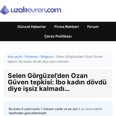
Güncel Haberler
Firma Rehberi
Forum
Çerez Politikası
Ana sayfa
›
Forumlar
›
Magazin
›
Selen Görgüzel’den Ozan Güven
tepkisi: İbo kadın dövdü diye işsiz kalmadı…
Selen Görgüzel’den Ozan
Güven tepkisi: İbo kadın dövdü
diye işsiz kalmadı…
Bu konu 0 yanıt içerir, 1 izleyen vardır ve en son
2 ay önce
admin
tarafından güncellenmiştir.