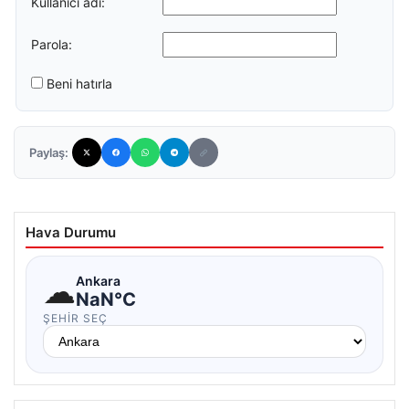
Kullanıcı adı:
Parola:
Beni hatırla
Paylaş:
Hava Durumu
☁
Ankara
NaN°C
ŞEHIR SEÇ