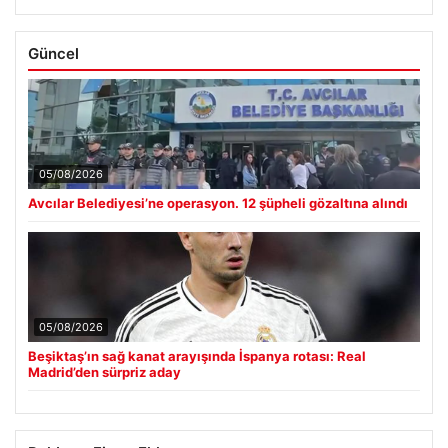
Güncel
05/08/2026
Avcılar Belediyesi’ne operasyon. 12 şüpheli gözaltına alındı
05/08/2026
Beşiktaş’ın sağ kanat arayışında İspanya rotası: Real
Madrid’den sürpriz aday