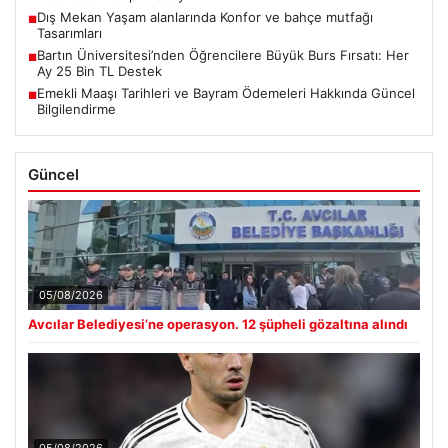
Dış Mekan Yaşam alanlarında Konfor ve bahçe mutfağı
■
Tasarımları
Bartın Üniversitesi’nden Öğrencilere Büyük Burs Fırsatı: Her
■
Ay 25 Bin TL Destek
Emekli Maaşı Tarihleri ve Bayram Ödemeleri Hakkında Güncel
■
Bilgilendirme
Güncel
05/08/2026
Avcılar Belediyesi’ne operasyon. 12 şüpheli gözaltına alındı