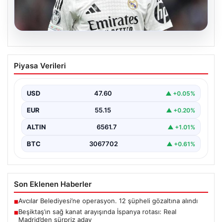
05.08.2026
Beşiktaş’ın sağ kanat arayışında
Piyasa Verileri
İspanya rotası: Real Madrid’den sürpriz
aday
USD
47.60
▲ +0.05%
Muhammed Salah için sürdürülen görüşmelerin son
noktasına ulaşmaması üzerine Beşiktaş yönetimi
EUR
55.15
▲ +0.20%
alternatif çözümlere hız…
ALTIN
6561.7
▲ +1.01%
BTC
3067702
▲ +0.61%
Son Eklenen Haberler
Avcılar Belediyesi’ne operasyon. 12 şüpheli gözaltına alındı
■
Beşiktaş’ın sağ kanat arayışında İspanya rotası: Real
■
Madrid’den sürpriz aday