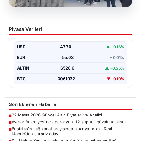
05.08.2026
Avcılar Belediyesi’ne operasyon. 12
Piyasa Verileri
şüpheli gözaltına alındı
USD
47.70
▲ +0.16%
EUR
55.03
• 0.01%
ALTIN
6528.6
▲ +0.55%
BTC
3061932
▼ -0.19%
Son Eklenen Haberler
22 Mayıs 2026 Güncel Altın Fiyatları ve Analizi
■
Avcılar Belediyesi’ne operasyon. 12 şüpheli gözaltına alındı
■
Beşiktaş’ın sağ kanat arayışında İspanya rotası: Real
■
Madrid’den sürpriz aday
Dış Mekan Yaşam alanlarında Konfor ve bahçe mutfağı