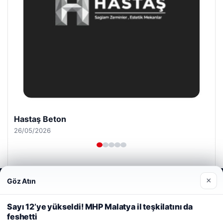
Hastaş Beton
26/05/2026
×
Göz Atın
Web sitemizi nasıl kullandığınızı daha iyi anlayabilmek,
deneyiminizi kişiselleştirmek ve geliştirmek amacıyla çerezler
kullanıyoruz.
Çerez Politikamız
Sayı 12’ye yükseldi! MHP Malatya il teşkilatını da
© 2026 Uzak Evren – Güncel Haberler
feshetti
Reddet
Kabul Et