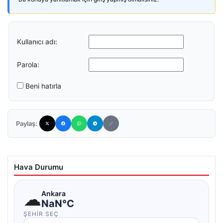
Kullanıcı adı:
Parola:
Beni hatırla
Paylaş:
Hava Durumu
☁
Ankara
NaN°C
ŞEHIR SEÇ