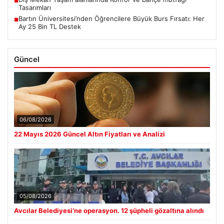
■
Tasarımları
Bartın Üniversitesi’nden Öğrencilere Büyük Burs Fırsatı: Her
■
Ay 25 Bin TL Destek
Güncel
06/08/2026
22 Mayıs 2026 Güncel Altın Fiyatları ve Analizi
05/08/2026
Avcılar Belediyesi’ne operasyon. 12 şüpheli gözaltına alındı