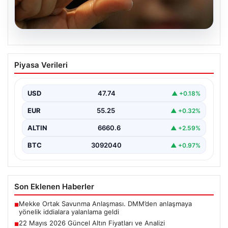
06.08.2026
22 Mayıs 2026 Güncel Altın Fiyatları ve
Piyasa Verileri
Analizi
24 Mayıs 2026 tarihine yaklaşırken, altın fiyatlarındaki
hareketlilik yatırımcıların ve ilgili piyasa uzmanlarının
USD
47.74
▲ +0.18%
en…
EUR
55.25
▲ +0.32%
ALTIN
6660.6
▲ +2.59%
BTC
3092040
▲ +0.97%
Son Eklenen Haberler
Mekke Ortak Savunma Anlaşması. DMM’den anlaşmaya
■
yönelik iddialara yalanlama geldi
22 Mayıs 2026 Güncel Altın Fiyatları ve Analizi
■