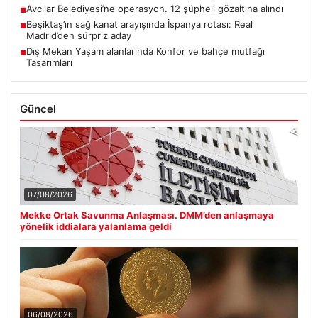
Avcılar Belediyesi’ne operasyon. 12 şüpheli gözaltına alındı
■
Beşiktaş’ın sağ kanat arayışında İspanya rotası: Real
■
Madrid’den sürpriz aday
Dış Mekan Yaşam alanlarında Konfor ve bahçe mutfağı
■
Tasarımları
Güncel
07/08/2026
Mekke Ortak Savunma Anlaşması. DMM’den anlaşmaya
yönelik iddialara yalanlama geldi
06/08/2026