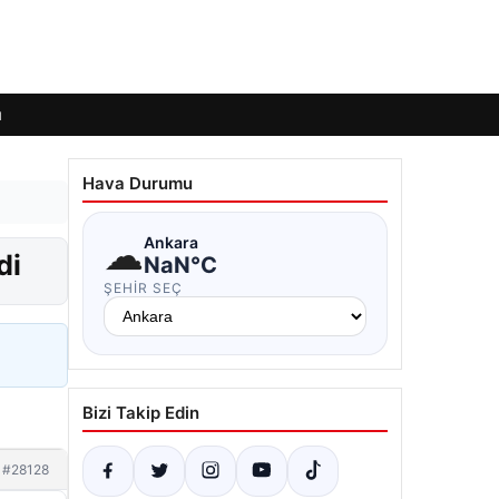
ı
Hava Durumu
☁
Ankara
di
NaN°C
ŞEHIR SEÇ
Bizi Takip Edin
#28128