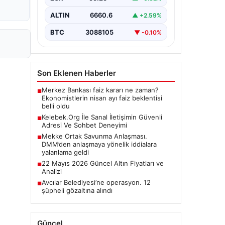
ALTIN
6660.6
▲ +2.59%
BTC
3088105
▼ -0.10%
Son Eklenen Haberler
Merkez Bankası faiz kararı ne zaman?
■
Ekonomistlerin nisan ayı faiz beklentisi
belli oldu
Kelebek.Org İle Sanal İletişimin Güvenli
■
Adresi Ve Sohbet Deneyimi
Mekke Ortak Savunma Anlaşması.
■
DMM’den anlaşmaya yönelik iddialara
yalanlama geldi
22 Mayıs 2026 Güncel Altın Fiyatları ve
■
Analizi
Avcılar Belediyesi’ne operasyon. 12
■
şüpheli gözaltına alındı
Güncel