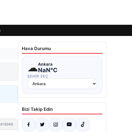
ı
Hava Durumu
☁
Ankara
NaN°C
ŞEHIR SEÇ
Bizi Takip Edin
#16948