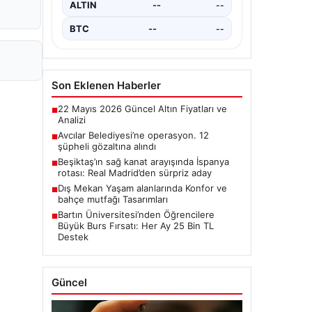
ALTIN
--
--
dönüştürmek için yeni imkanlar…
BTC
--
--
Son Eklenen Haberler
22 Mayıs 2026 Güncel Altın Fiyatları ve
■
Analizi
Avcılar Belediyesi’ne operasyon. 12
■
şüpheli gözaltına alındı
Beşiktaş’ın sağ kanat arayışında İspanya
■
rotası: Real Madrid’den sürpriz aday
Dış Mekan Yaşam alanlarında Konfor ve
■
bahçe mutfağı Tasarımları
Bartın Üniversitesi’nden Öğrencilere
■
Büyük Burs Fırsatı: Her Ay 25 Bin TL
Destek
Güncel