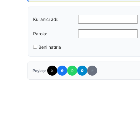
Kullanıcı adı:
Parola:
Beni hatırla
Paylaş: