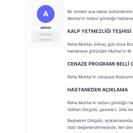
Bir dönem ana haber bültenlerinin
A
Muhtar’ın tedavi gördüğü hastaned
admin
KALP YETMEZLİĞİ TEŞHİS
Anahtar
yönetici
Reha Muhtar, birkaç gün önce Bodr
hastaneye götürülen Muhtar’ın ilk 
CENAZE PROGRAMI BELLİ 
Reha Muhtar’ın cenazesi Bodrum’da
HASTANEDEN AÇIKLAMA
Reha Muhtar’ın tedavi gördüğü h
Gülhan Görgülü, gazeteci, ünlü ismi
Başhekim Görgülü, açıklamasında, 
tıbbi değerlendirmesinde; ileri de