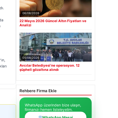
dı.
06/08/2026
da
22 Mayıs 2026 Güncel Altın Fiyatları ve
Analizi
e
05/08/2026
’ın,
Avcılar Belediyesi’ne operasyon. 12
ları
şüpheli gözaltına alındı
Rehbere Firma Ekle
WhatsApp üzerinden bize ulaşın,
firmanızı hemen listeleyelim.
WhatsApp Mesaj