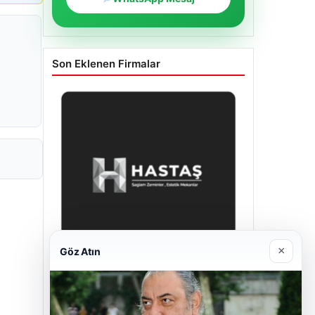
Son Eklenen Firmalar
×
Göz Atın
Enes Kaplan Avukatlık Bürosu
28/04/2026