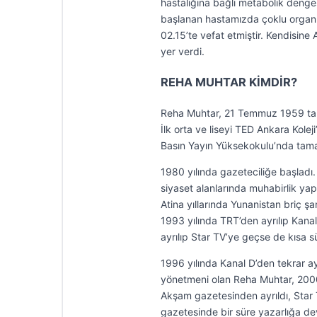
hastalığına bağlı metabolik deng
başlanan hastamızda çoklu organ 
02.15’te vefat etmiştir. Kendisine A
yer verdi.
REHA MUHTAR KİMDİR?
Reha Muhtar, 21 Temmuz 1959 tari
İlk orta ve liseyi TED Ankara Kolej
Basın Yayın Yüksekokulu’nda tam
1980 yılında gazeteciliğe başladı.
siyaset alanlarında muhabirlik yap
Atina yıllarında Yunanistan briç ş
1993 yılında TRT’den ayrılıp Kana
ayrılıp Star TV’ye geçse de kısa 
1996 yılında Kanal D’den tekrar 
yönetmeni olan Reha Muhtar, 200
Akşam gazetesinden ayrıldı, Star 
gazetesinde bir süre yazarlığa de