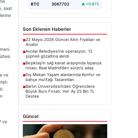
ine
BTC
3067702
▲ +0.61%
, saat
lerine
Son Eklenen Haberler
22 Mayıs 2026 Güncel Altın Fiyatları ve
■
Analizi
kmeni.
Avcılar Belediyesi’ne operasyon. 12
■
şüpheli gözaltına alındı
ültesi
Beşiktaş’ın sağ kanat arayışında İspanya
■
rotası: Real Madrid’den sürpriz aday
Dış Mekan Yaşam alanlarında Konfor ve
ka ve
■
bahçe mutfağı Tasarımları
ıştı.
Bartın Üniversitesi’nden Öğrencilere
■
ı.
Büyük Burs Fırsatı: Her Ay 25 Bin TL
en
Destek
Güncel
V ve