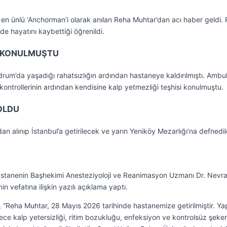
 en ünlü ‘Anchorman’i olarak anılan Reha Muhtar’dan acı haber geldi.
e hayatını kaybettiği öğrenildi.
İ KONULMUŞTU
um’da yaşadığı rahatsızlığın ardından hastaneye kaldırılmıştı. Ambu
kontrollerinin ardından kendisine kalp yetmezliği teşhisi konulmuştu.
OLDU
n alınıp İstanbul’a getirilecek ve yarın Yeniköy Mezarlığı’na defnedi
astanenin Başhekimi Anesteziyoloji ve Reanimasyon Uzmanı Dr. Nevr
n vefatına ilişkin yazılı açıklama yaptı.
“Reha Muhtar, 28 Mayıs 2026 tarihinde hastanemize getirilmiştir. Ya
rece kalp yetersizliği, ritim bozukluğu, enfeksiyon ve kontrolsüz şeker