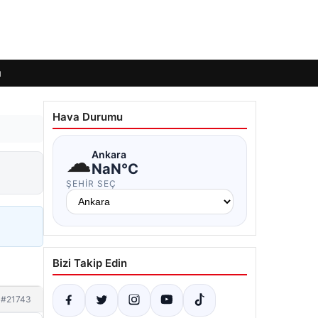
ı
Hava Durumu
☁
Ankara
NaN°C
ŞEHIR SEÇ
Bizi Takip Edin
#21743