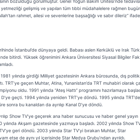
esinin bozulduğu görülmüştür. Genel Yoğun Bakım Ünitesi’nde tedavis
yetmezliği gelişmiş ve yapılan tüm tıbbi müdahalelere rağmen bugün
llah’tan rahmet, ailesi ve sevenlerine başsağlığı ve sabır dileriz” ifade
hinde İstanbul’de dünyaya geldi. Babası aslen Kerküklü ve Irak Tür
i’nde bitirdi. Yüksek öğrenimini Ankara Üniversitesi Siyasal Bilgiler Fak
amladı.
 1981 yılında girdiği Milliyet gazetesinin Ankara bürosunda, dış politi
tı. TRT’ye geçen Muhtar, Atina, Yunanistan’da TRT muhabiri olarak çal
ampiyonu oldu. 1991 yılında “Ateş Hattı” programını hazırlamaya başlad
l D’ye geçti. 1994 yılında yeniden TRT’ye döndü. 1995 yılında TRT’d
süre sonra bu kanaldan da ayrılıp Kanal D’ye döndü.
ayrılıp Show TV’ye geçerek ana haber sunucusu ve haber genel yayın
0 yılında Akşam gazetesinde yazmaya başladı. 2002 yılında Show T
TV’ye geri döndü. 2003 yılında Star TV’yi bırakan Muhtar, Star
vam etse de aynı yıl içerisinde Star Medya Grubu’ndan ayrıldı.