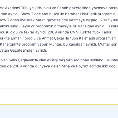
rek Akademi Türkiye jürisi oldu ve Sabah gazetesinde yazmaya başla
an ayrıldı, Show TV’de Metin Uca ile beraber PişşTi adlı programını
Show TV’den ayrılarak Vatan gazetesinde yazmaya başladı. 2007 yılın
ını sundu, aynı yıl programın bitmesiyle bu kanaldan ayrıldı. 3 ker
su oldu ve tekrar ayrıldı. 2009 yılında CNN Türk’te “Çok Farklı”
ürk’te Erman Toroğlu ve Ahmet Çakar ile “Son Kale” adlı programları
ı Kanaltürk’te program yapan Muhtar, bu kanaldan ayrıldı. Muhtar son
Vatan Gazetesi’nden ayrıldı.
olan Selin Çağlayan’la olan evliliği beş yılın ardından sonlandı. Muhtar
inden de 2009 yılında dünyaya gelen Mina ve Poyraz adında ikiz çocuk