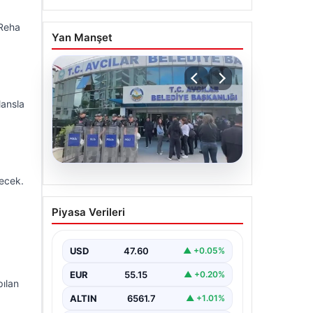
 Reha
Yan Manşet
lansla
lecek.
05.08.2026
Avcılar Belediyesi’ne
Piyasa Verileri
operasyon. 12 şüpheli
gözaltına alındı
a
USD
47.60
▲ +0.05%
EUR
55.15
▲ +0.20%
pılan
ALTIN
6561.7
▲ +1.01%