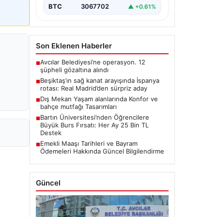
BTC
3067702
▲ +0.61%
Son Eklenen Haberler
Avcılar Belediyesi’ne operasyon. 12
■
şüpheli gözaltına alındı
Beşiktaş’ın sağ kanat arayışında İspanya
■
rotası: Real Madrid’den sürpriz aday
Dış Mekan Yaşam alanlarında Konfor ve
■
bahçe mutfağı Tasarımları
Bartın Üniversitesi’nden Öğrencilere
■
Büyük Burs Fırsatı: Her Ay 25 Bin TL
Destek
Emekli Maaşı Tarihleri ve Bayram
■
Ödemeleri Hakkında Güncel Bilgilendirme
Güncel