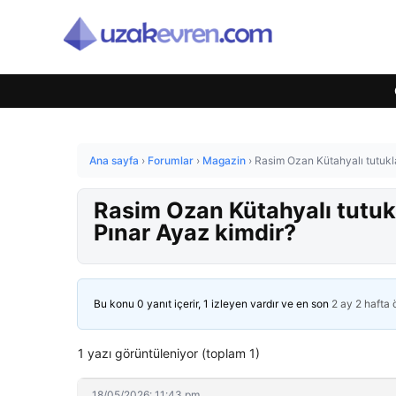
Ana sayfa
›
Forumlar
›
Magazin
›
Rasim Ozan Kütahyalı tutukla
Rasim Ozan Kütahyalı tutukl
Pınar Ayaz kimdir?
Bu konu 0 yanıt içerir, 1 izleyen vardır ve en son
2 ay 2 hafta
1 yazı görüntüleniyor (toplam 1)
18/05/2026: 11:43 pm