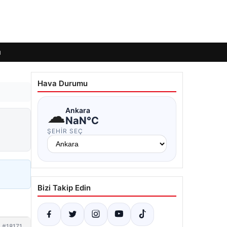
ı
Hava Durumu
☁
Ankara
NaN°C
ŞEHIR SEÇ
Bizi Takip Edin
#18171