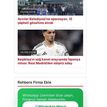
05/08/2026
Avcılar Belediyesi’ne operasyon. 12
şüpheli gözaltına alındı
05/08/2026
Beşiktaş’ın sağ kanat arayışında İspanya
rotası: Real Madrid’den sürpriz aday
Rehbere Firma Ekle
WhatsApp üzerinden bize ulaşın,
firmanızı hemen listeleyelim.
WhatsApp Mesaj