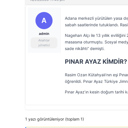
Adana merkezli yürütülen yasa dı
A
sabah saatlerinde tutuklandı. Rasi
admin
Nagehan Alçı ile 13 yıllık evliliği
Anahtar
masasına oturmuştu. Sosyal medya 
yönetici
sade nikâhtı” demişti.
PINAR AYAZ KİMDİR?
Rasim Ozan Kütahyalı’nın eşi Pına
öğrenildi. Pınar Ayaz Türkiye Jimn
Pınar Ayaz’ın kesin doğum tarihi 
1 yazı görüntüleniyor (toplam 1)