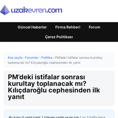
Güncel Haberler
Firma Rehberi
Forum
Çerez Politikası
Ana sayfa
›
Forumlar
›
Politika
›
PM’deki istifalar sonrası kurultay
toplanacak mı? Kılıçdaroğlu cephesinden ilk yanıt
PM’deki istifalar sonrası
kurultay toplanacak mı?
Kılıçdaroğlu cephesinden ilk
yanıt
Bu konu 0 yanıt içerir, 1 izleyen vardır ve en son
1 ay 3 hafta önce