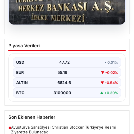
08.08.2026
Merkez Bankası faiz kararı ne zaman?
Piyasa Verileri
Ekonomistlerin nisan ayı faiz beklentisi
belli oldu
USD
47.72
• 0.01%
EUR
55.19
▼ -0.02%
ALTIN
6624.6
▼ -0.54%
BTC
3100000
▲ +0.39%
Son Eklenen Haberler
Avusturya Şansölyesi Christian Stocker Türkiye’ye Resmi
■
Ziyarette Bulunacak