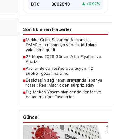
BTC
3092040
▲ +0.97%
Son Eklenen Haberler
Mekke Ortak Savunma Anlaşması.
■
DMM’den anlaşmaya yönelik iddialara
yalanlama geldi
22 Mayıs 2026 Güncel Altın Fiyatları ve
■
Analizi
Avcılar Belediyesi’ne operasyon. 12
■
şüpheli gözaltına alındı
Beşiktaş’ın sağ kanat arayışında İspanya
■
rotası: Real Madrid’den sürpriz aday
Dış Mekan Yaşam alanlarında Konfor ve
■
bahçe mutfağı Tasarımları
Güncel