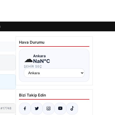
ı
Hava Durumu
☁
Ankara
NaN°C
ŞEHIR SEÇ
Bizi Takip Edin
#17748