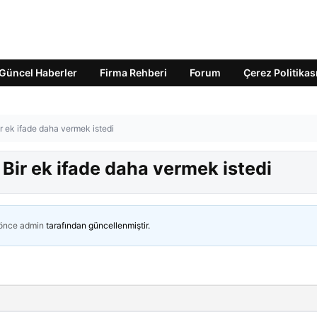
Güncel Haberler
Firma Rehberi
Forum
Çerez Politikas
r ek ifade daha vermek istedi
 Bir ek ifade daha vermek istedi
 önce
admin
tarafından güncellenmiştir.