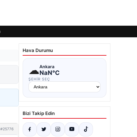
ı
Hava Durumu
☁
Ankara
NaN°C
ŞEHIR SEÇ
Bizi Takip Edin
#25776