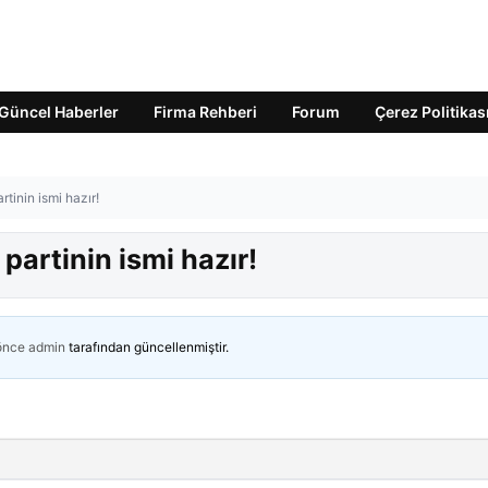
Güncel Haberler
Firma Rehberi
Forum
Çerez Politikas
tinin ismi hazır!
partinin ismi hazır!
 önce
admin
tarafından güncellenmiştir.