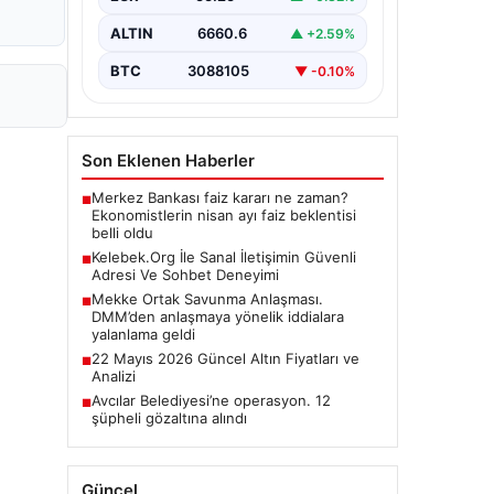
ALTIN
6660.6
▲ +2.59%
BTC
3088105
▼ -0.10%
Son Eklenen Haberler
Merkez Bankası faiz kararı ne zaman?
■
Ekonomistlerin nisan ayı faiz beklentisi
belli oldu
Kelebek.Org İle Sanal İletişimin Güvenli
■
Adresi Ve Sohbet Deneyimi
Mekke Ortak Savunma Anlaşması.
■
DMM’den anlaşmaya yönelik iddialara
yalanlama geldi
22 Mayıs 2026 Güncel Altın Fiyatları ve
■
Analizi
Avcılar Belediyesi’ne operasyon. 12
■
şüpheli gözaltına alındı
Güncel