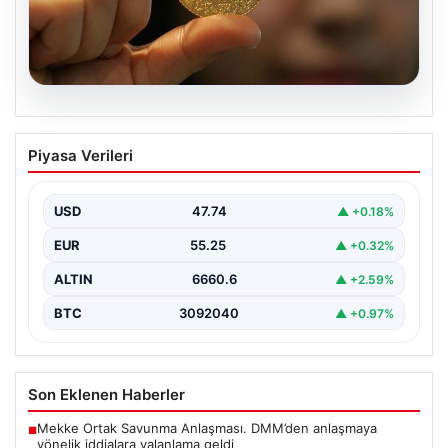
06.08.2026
22 Mayıs 2026 Güncel Altın Fiyatları ve
Piyasa Verileri
Analizi
24 Mayıs 2026 tarihine yaklaşırken, altın fiyatlarındaki
hareketlilik yatırımcıların ve ilgili piyasa uzmanlarının
USD
47.74
▲ +0.18%
en…
EUR
55.25
▲ +0.32%
ALTIN
6660.6
▲ +2.59%
BTC
3092040
▲ +0.97%
Son Eklenen Haberler
Mekke Ortak Savunma Anlaşması. DMM’den anlaşmaya
■
yönelik iddialara yalanlama geldi