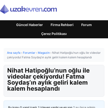
Güncel Haberler
Firma Rehberi
Forum
Çerez Politikası
Ana sayfa
›
Forumlar
›
Magazin
›
Nihat Hatipoğlu’nun oğlu ile videolar
çekiyordu! Fatma Soydaş’ın aylık geliri kalem kalem hesaplandı
Nihat Hatipoğlu’nun oğlu ile
videolar çekiyordu! Fatma
Soydaş’ın aylık geliri kalem
kalem hesaplandı
Bu konu 0 yanıt içerir, 1 izleyen vardır ve en son
2 ay önce
admin