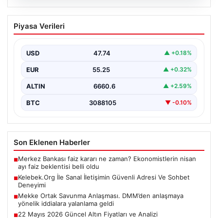
08.08.2026
Kelebek.Org İle Sanal İletişimin Güvenli
Piyasa Verileri
Adresi Ve Sohbet Deneyimi
İnternet çağında insanların kaliteli bir biçimde irtibat
kurması kritik bir değer ifade etmektedir. Halen…
USD
47.74
▲ +0.18%
EUR
55.25
▲ +0.32%
ALTIN
6660.6
▲ +2.59%
BTC
3088105
▼ -0.10%
Son Eklenen Haberler
Merkez Bankası faiz kararı ne zaman? Ekonomistlerin nisan
■
ayı faiz beklentisi belli oldu
Kelebek.Org İle Sanal İletişimin Güvenli Adresi Ve Sohbet
■
Deneyimi
Mekke Ortak Savunma Anlaşması. DMM’den anlaşmaya
■
yönelik iddialara yalanlama geldi
22 Mayıs 2026 Güncel Altın Fiyatları ve Analizi
■