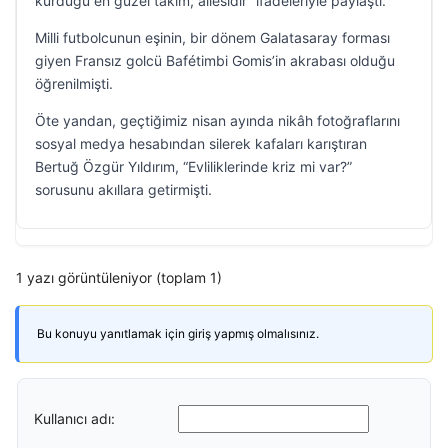
kurduğu en güzel takım, ailesidir” ifadeleriyle paylaştı.
Milli futbolcunun eşinin, bir dönem Galatasaray forması
giyen Fransız golcü Bafétimbi Gomis’in akrabası olduğu
öğrenilmişti.
Öte yandan, geçtiğimiz nisan ayında nikâh fotoğraflarını
sosyal medya hesabından silerek kafaları karıştıran
Bertuğ Özgür Yıldırım, “Evliliklerinde kriz mi var?”
sorusunu akıllara getirmişti.
1 yazı görüntüleniyor (toplam 1)
Bu konuyu yanıtlamak için giriş yapmış olmalısınız.
Kullanıcı adı: