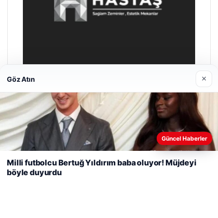
×
Göz Atın
Enes Kaplan Avukatlık Bürosu
28/04/2026
Web sitemizi nasıl kullandığınızı daha iyi anlayabilmek,
Güncel Haberler
deneyiminizi kişiselleştirmek ve geliştirmek amacıyla çerezler
kullanıyoruz.
Çerez Politikamız
Milli futbolcu Bertuğ Yıldırım baba oluyor! Müjdeyi
böyle duyurdu
Reddet
Kabul Et
© 2026 Uzak Evren – Güncel Haberler