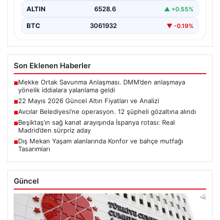
ALTIN
6528.6
▲ +0.55%
BTC
3061932
▼ -0.19%
Son Eklenen Haberler
Mekke Ortak Savunma Anlaşması. DMM’den anlaşmaya
■
yönelik iddialara yalanlama geldi
22 Mayıs 2026 Güncel Altın Fiyatları ve Analizi
■
Avcılar Belediyesi’ne operasyon. 12 şüpheli gözaltına alındı
■
Beşiktaş’ın sağ kanat arayışında İspanya rotası: Real
■
Madrid’den sürpriz aday
Dış Mekan Yaşam alanlarında Konfor ve bahçe mutfağı
■
Tasarımları
Güncel