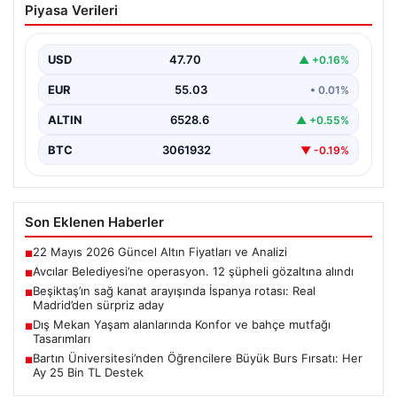
Piyasa Verileri
şüpheli gözaltına alındı
USD
47.70
▲ +0.16%
EUR
55.03
• 0.01%
ALTIN
6528.6
▲ +0.55%
BTC
3061932
▼ -0.19%
Son Eklenen Haberler
22 Mayıs 2026 Güncel Altın Fiyatları ve Analizi
■
Avcılar Belediyesi’ne operasyon. 12 şüpheli gözaltına alındı
■
Beşiktaş’ın sağ kanat arayışında İspanya rotası: Real
■
Madrid’den sürpriz aday
Dış Mekan Yaşam alanlarında Konfor ve bahçe mutfağı
■
Tasarımları
Bartın Üniversitesi’nden Öğrencilere Büyük Burs Fırsatı: Her
■
Ay 25 Bin TL Destek