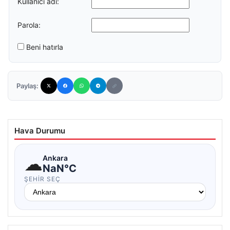
Kullanıcı adı:
Parola:
Beni hatırla
Paylaş:
Hava Durumu
☁
Ankara
NaN°C
ŞEHIR SEÇ