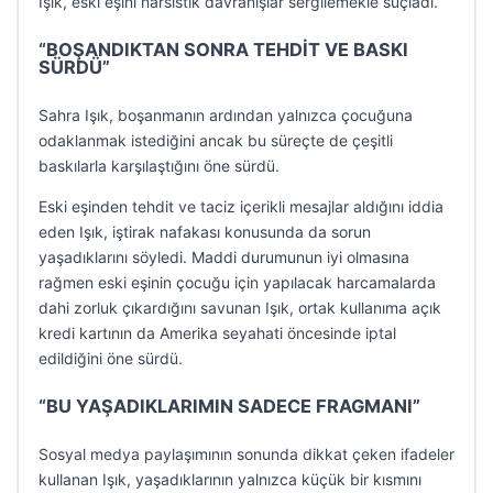
Işık, eski eşini narsistik davranışlar sergilemekle suçladı.
“BOŞANDIKTAN SONRA TEHDİT VE BASKI
SÜRDÜ”
Sahra Işık, boşanmanın ardından yalnızca çocuğuna
odaklanmak istediğini ancak bu süreçte de çeşitli
baskılarla karşılaştığını öne sürdü.
Eski eşinden tehdit ve taciz içerikli mesajlar aldığını iddia
eden Işık, iştirak nafakası konusunda da sorun
yaşadıklarını söyledi. Maddi durumunun iyi olmasına
rağmen eski eşinin çocuğu için yapılacak harcamalarda
dahi zorluk çıkardığını savunan Işık, ortak kullanıma açık
kredi kartının da Amerika seyahati öncesinde iptal
edildiğini öne sürdü.
“BU YAŞADIKLARIMIN SADECE FRAGMANI”
Sosyal medya paylaşımının sonunda dikkat çeken ifadeler
kullanan Işık, yaşadıklarının yalnızca küçük bir kısmını