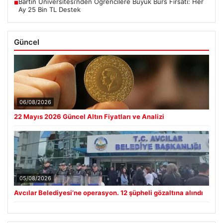
Bartın Üniversitesi’nden Öğrencilere Büyük Burs Fırsatı: Her
■
Ay 25 Bin TL Destek
Güncel
06/08/2026
22 Mayıs 2026 Güncel Altın Fiyatları ve Analizi
05/08/2026
Avcılar Belediyesi’ne operasyon. 12 şüpheli gözaltına alındı