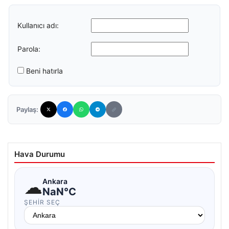
Kullanıcı adı:
Parola:
Beni hatırla
Paylaş:
Hava Durumu
☁
Ankara
NaN°C
ŞEHIR SEÇ