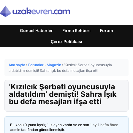
Güncel Haberler
Firma Rehberi
Forum
Çerez Politikası
Ana sayfa
›
Forumlar
›
Magazin
›
‘Kızılcık Şerbeti oyuncusuyla
aldatıldım’ demişti! Sahra Işık bu defa mesajları ifşa etti
‘Kızılcık Şerbeti oyuncusuyla
aldatıldım’ demişti! Sahra Işık
bu defa mesajları ifşa etti
Bu konu 0 yanıt içerir, 1 izleyen vardır ve en son
1 ay 1 hafta önce
admin
tarafından güncellenmiştir.