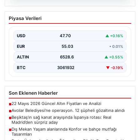
05.08.2026
Avcılar Belediyesi’ne operasyon. 12
Piyasa Verileri
şüpheli gözaltına alındı
USD
47.70
▲ +0.16%
EUR
55.03
• 0.01%
ALTIN
6528.6
▲ +0.55%
BTC
3061932
▼ -0.19%
Son Eklenen Haberler
22 Mayıs 2026 Güncel Altın Fiyatları ve Analizi
■
Avcılar Belediyesi’ne operasyon. 12 şüpheli gözaltına alındı
■
Beşiktaş’ın sağ kanat arayışında İspanya rotası: Real
■
Madrid’den sürpriz aday
Dış Mekan Yaşam alanlarında Konfor ve bahçe mutfağı
■
Tasarımları