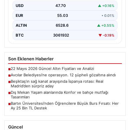
USD
47.70
▲ +0.16%
EUR
55.03
• 0.01%
ALTIN
6528.6
▲ +0.55%
BTC
3061932
▼ -0.19%
Son Eklenen Haberler
22 Mayıs 2026 Güncel Altın Fiyatları ve Analizi
■
Avcılar Belediyesi’ne operasyon. 12 şüpheli gözaltına alındı
■
Beşiktaş’ın sağ kanat arayışında İspanya rotası: Real
■
Madrid’den sürpriz aday
Dış Mekan Yaşam alanlarında Konfor ve bahçe mutfağı
■
Tasarımları
Bartın Üniversitesi’nden Öğrencilere Büyük Burs Fırsatı: Her
■
Ay 25 Bin TL Destek
Güncel