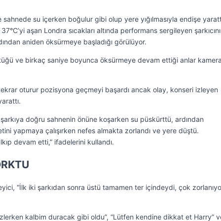
sahnede su içerken boğulur gibi olup yere yığılmasıyla endişe yaratt
 37°C’yi aşan Londra sıcakları altında performans sergileyen şarkıcın
dından aniden öksürmeye başladığı görülüyor.
üştüğü ve birkaç saniye boyunca öksürmeye devam ettiği anlar kamer
 tekrar oturur pozisyona geçmeyi başardı ancak olay, konseri izleyen
arattı.
on şarkıya doğru sahnenin önüne koşarken su püskürttü, ardından
etini yapmaya çalışırken nefes almakta zorlandı ve yere düştü.
p devam etti,” ifadelerini kullandı.
ORKTU
eyici, “İlk iki şarkıdan sonra üstü tamamen ter içindeydi, çok zorlanıyo
lerken kalbim duracak gibi oldu”, “Lütfen kendine dikkat et Harry” v