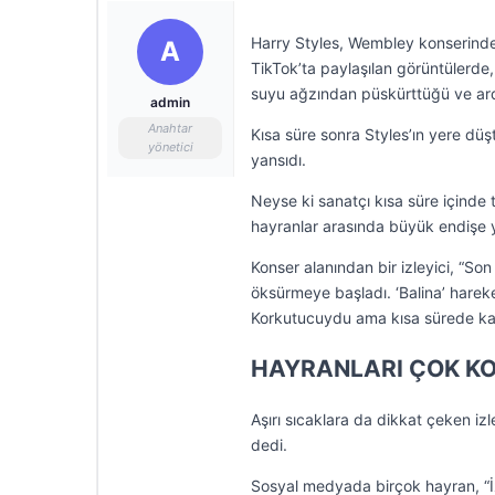
Harry Styles, Wembley konserinde 
A
TikTok’ta paylaşılan görüntülerde,
suyu ağzından püskürttüğü ve ar
admin
Anahtar
Kısa süre sonra Styles’ın yere d
yönetici
yansıdı.
Neyse ki sanatçı kısa süre içinde
hayranlar arasında büyük endişe y
Konser alanından bir izleyici, “S
öksürmeye başladı. ‘Balina’ harek
Korkutucuydu ama kısa sürede kalkı
HAYRANLARI ÇOK K
Aşırı sıcaklara da dikkat çeken izl
dedi.
Sosyal medyada birçok hayran, “İz