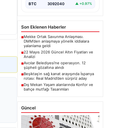
BTC
3092040
▲ +0.97%
Son Eklenen Haberler
Mekke Ortak Savunma Anlaşması.
■
DMM’den anlaşmaya yönelik iddialara
yalanlama geldi
22 Mayıs 2026 Güncel Altın Fiyatları ve
■
Analizi
Avcılar Belediyesi’ne operasyon. 12
■
şüpheli gözaltına alındı
Beşiktaş’ın sağ kanat arayışında İspanya
■
rotası: Real Madrid’den sürpriz aday
Dış Mekan Yaşam alanlarında Konfor ve
■
bahçe mutfağı Tasarımları
Güncel