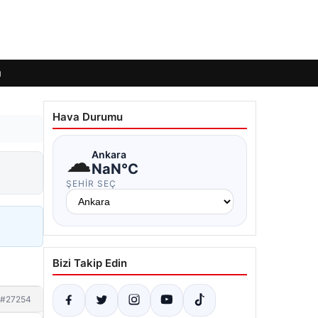
ı
Hava Durumu
☁
Ankara
NaN°C
ŞEHIR SEÇ
Bizi Takip Edin
#27254