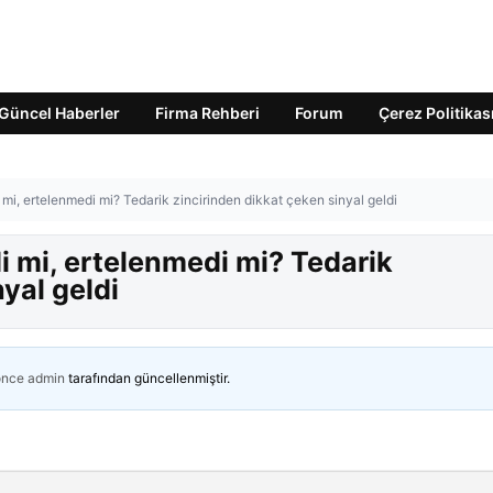
Güncel Haberler
Firma Rehberi
Forum
Çerez Politikas
i mi, ertelenmedi mi? Tedarik zincirinden dikkat çeken sinyal geldi
di mi, ertelenmedi mi? Tedarik
yal geldi
önce
admin
tarafından güncellenmiştir.