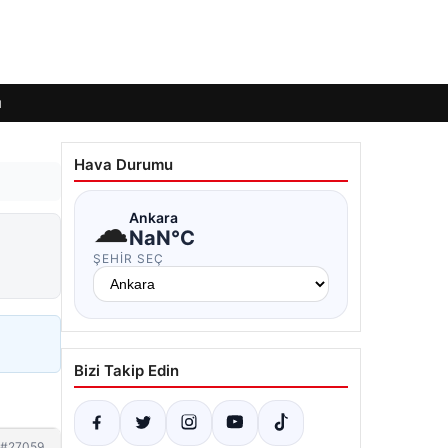
ı
Hava Durumu
☁
Ankara
NaN°C
ŞEHIR SEÇ
Bizi Takip Edin
#27059