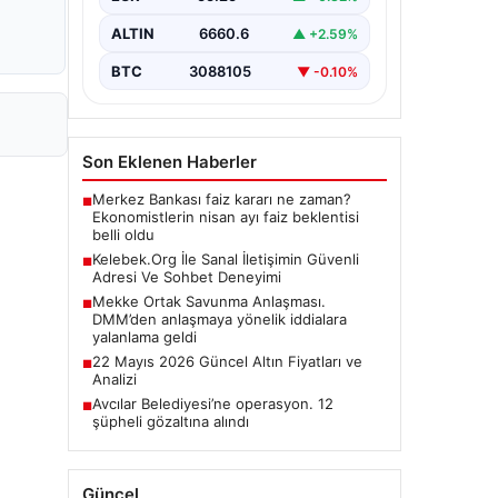
ALTIN
6660.6
▲ +2.59%
BTC
3088105
▼ -0.10%
Son Eklenen Haberler
Merkez Bankası faiz kararı ne zaman?
■
Ekonomistlerin nisan ayı faiz beklentisi
belli oldu
Kelebek.Org İle Sanal İletişimin Güvenli
■
Adresi Ve Sohbet Deneyimi
Mekke Ortak Savunma Anlaşması.
■
DMM’den anlaşmaya yönelik iddialara
yalanlama geldi
22 Mayıs 2026 Güncel Altın Fiyatları ve
■
Analizi
Avcılar Belediyesi’ne operasyon. 12
■
şüpheli gözaltına alındı
Güncel