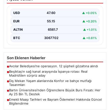
İspanya rotası: Real Madrid’den sürpriz
aday
USD
47.60
▲ +0.05%
Muhammed Salah için sürdürülen görüşmelerin son
noktasına ulaşmaması üzerine Beşiktaş yönetimi
EUR
55.15
▲ +0.20%
alternatif çözümlere hız…
ALTIN
6561.7
▲ +1.01%
BTC
3067702
▲ +0.61%
Son Eklenen Haberler
Avcılar Belediyesi’ne operasyon. 12 şüpheli gözaltına alındı
■
Beşiktaş’ın sağ kanat arayışında İspanya rotası: Real
■
Madrid’den sürpriz aday
Dış Mekan Yaşam alanlarında Konfor ve bahçe mutfağı
■
Tasarımları
Bartın Üniversitesi’nden Öğrencilere Büyük Burs Fırsatı: Her
■
Ay 25 Bin TL Destek
Emekli Maaşı Tarihleri ve Bayram Ödemeleri Hakkında Güncel
■
Bilgilendirme