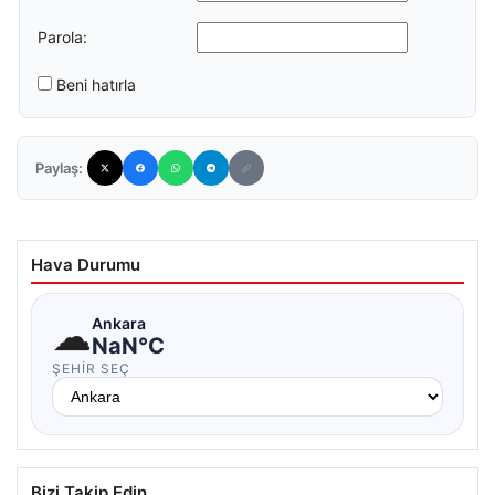
Parola:
Beni hatırla
Paylaş:
Hava Durumu
☁
Ankara
NaN°C
ŞEHIR SEÇ
Bizi Takip Edin