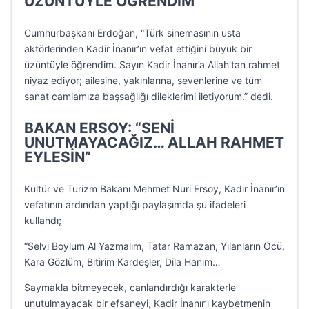
ÜZÜNTÜYLE ÖĞRENDİM”
Cumhurbaşkanı Erdoğan, “Türk sinemasının usta
aktörlerinden Kadir İnanır’ın vefat ettiğini büyük bir
üzüntüyle öğrendim. Sayın Kadir İnanır’a Allah’tan rahmet
niyaz ediyor; ailesine, yakınlarına, sevenlerine ve tüm
sanat camiamıza başsağlığı dileklerimi iletiyorum.” dedi.
BAKAN ERSOY: “SENİ
UNUTMAYACAĞIZ… ALLAH RAHMET
EYLESİN”
Kültür ve Turizm Bakanı Mehmet Nuri Ersoy, Kadir İnanır’ın
vefatının ardından yaptığı paylaşımda şu ifadeleri
kullandı;
“Selvi Boylum Al Yazmalım, Tatar Ramazan, Yılanların Öcü,
Kara Gözlüm, Bitirim Kardeşler, Dila Hanım…
Saymakla bitmeyecek, canlandırdığı karakterle
unutulmayacak bir efsaneyi, Kadir İnanır’ı kaybetmenin