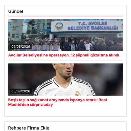
Güncel
05/08/2026
Avcılar Belediyesi’ne operasyon. 12 şüpheli gözaltına alındı
05/08/2026
Beşiktaş’ın sağ kanat arayışında İspanya rotası: Real
Madrid’den sürpriz aday
Rehbere Firma Ekle