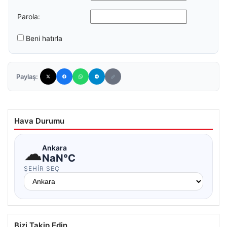
Parola:
Beni hatırla
Paylaş:
Hava Durumu
☁
Ankara
NaN°C
ŞEHIR SEÇ
Bizi Takip Edin