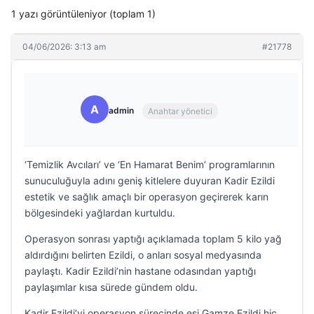
1 yazı görüntüleniyor (toplam 1)
04/06/2026: 3:13 am
#21778
A
admin
Anahtar yönetici
‘Temizlik Avcıları’ ve ‘En Hamarat Benim’ programlarının
sunuculuğuyla adını geniş kitlelere duyuran Kadir Ezildi
estetik ve sağlık amaçlı bir operasyon geçirerek karın
bölgesindeki yağlardan kurtuldu.
Operasyon sonrası yaptığı açıklamada toplam 5 kilo yağ
aldırdığını belirten Ezildi, o anları sosyal medyasında
paylaştı. Kadir Ezildi’nin hastane odasından yaptığı
paylaşımlar kısa sürede gündem oldu.
Kadir Ezildi’yi operasyon sürecinde eşi Gamze Ezildi hiç