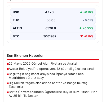
şüpheli gözaltına alındı
USD
47.70
▲ +0.16%
EUR
55.03
• 0.01%
ALTIN
6528.6
▲ +0.55%
BTC
3061932
▼ -0.19%
Son Eklenen Haberler
22 Mayıs 2026 Güncel Altın Fiyatları ve Analizi
■
Avcılar Belediyesi’ne operasyon. 12 şüpheli gözaltına alındı
■
Beşiktaş’ın sağ kanat arayışında İspanya rotası: Real
■
Madrid’den sürpriz aday
Dış Mekan Yaşam alanlarında Konfor ve bahçe mutfağı
■
Tasarımları
Bartın Üniversitesi’nden Öğrencilere Büyük Burs Fırsatı: Her
■
Ay 25 Bin TL Destek