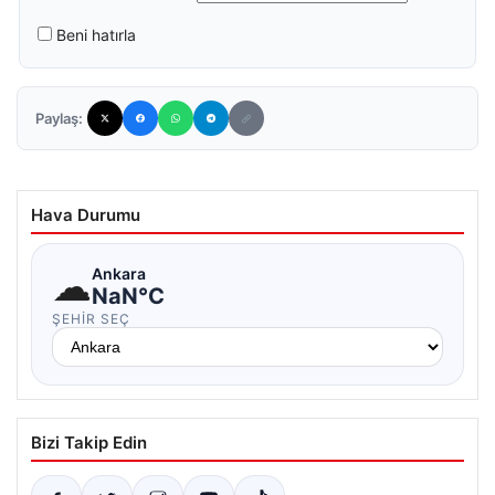
Beni hatırla
Paylaş:
Hava Durumu
☁
Ankara
NaN°C
ŞEHIR SEÇ
Bizi Takip Edin