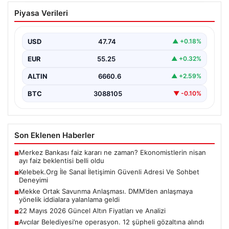
Kelebek.Org İle Sanal İletişimin Güvenli
Piyasa Verileri
Adresi Ve Sohbet Deneyimi
İnternet çağında insanların kaliteli bir biçimde irtibat
kurması kritik bir değer ifade etmektedir. Halen…
USD
47.74
▲ +0.18%
EUR
55.25
▲ +0.32%
ALTIN
6660.6
▲ +2.59%
BTC
3088105
▼ -0.10%
Son Eklenen Haberler
Merkez Bankası faiz kararı ne zaman? Ekonomistlerin nisan
■
ayı faiz beklentisi belli oldu
Kelebek.Org İle Sanal İletişimin Güvenli Adresi Ve Sohbet
■
Deneyimi
Mekke Ortak Savunma Anlaşması. DMM’den anlaşmaya
■
yönelik iddialara yalanlama geldi
22 Mayıs 2026 Güncel Altın Fiyatları ve Analizi
■
Avcılar Belediyesi’ne operasyon. 12 şüpheli gözaltına alındı
■