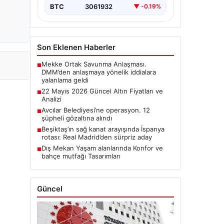
BTC
3061932
▼ -0.19%
Son Eklenen Haberler
Mekke Ortak Savunma Anlaşması.
■
DMM’den anlaşmaya yönelik iddialara
yalanlama geldi
22 Mayıs 2026 Güncel Altın Fiyatları ve
■
Analizi
Avcılar Belediyesi’ne operasyon. 12
■
şüpheli gözaltına alındı
Beşiktaş’ın sağ kanat arayışında İspanya
■
rotası: Real Madrid’den sürpriz aday
Dış Mekan Yaşam alanlarında Konfor ve
■
bahçe mutfağı Tasarımları
Güncel