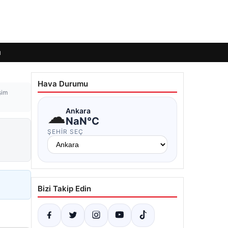
ı
Hava Durumu
şim
☁
Ankara
NaN°C
ŞEHIR SEÇ
Bizi Takip Edin