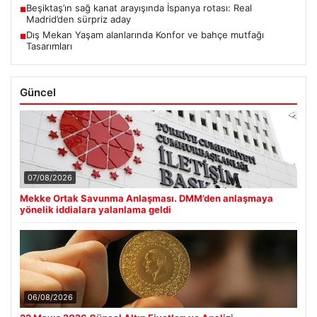
Beşiktaş’ın sağ kanat arayışında İspanya rotası: Real
■
Madrid’den sürpriz aday
Dış Mekan Yaşam alanlarında Konfor ve bahçe mutfağı
■
Tasarımları
Güncel
07/08/2026
Mekke Ortak Savunma Anlaşması. DMM’den anlaşmaya
yönelik iddialara yalanlama geldi
06/08/2026