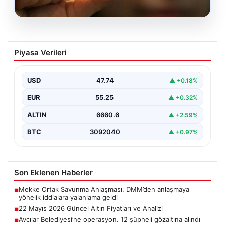
06.08.2026
22 Mayıs 2026 Güncel Altın Fiyatları ve
Piyasa Verileri
Analizi
24 Mayıs 2026 tarihine yaklaşırken, altın fiyatlarındaki
hareketlilik yatırımcıların ve ilgili piyasa uzmanlarının
USD
47.74
▲ +0.18%
en…
EUR
55.25
▲ +0.32%
ALTIN
6660.6
▲ +2.59%
BTC
3092040
▲ +0.97%
Son Eklenen Haberler
Mekke Ortak Savunma Anlaşması. DMM’den anlaşmaya
■
yönelik iddialara yalanlama geldi
22 Mayıs 2026 Güncel Altın Fiyatları ve Analizi
■
Avcılar Belediyesi’ne operasyon. 12 şüpheli gözaltına alındı
■