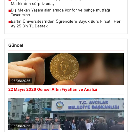
Madrid’den sürpriz aday
Dış Mekan Yaşam alanlarında Konfor ve bahçe mutfağı
■
Tasarımları
Bartın Üniversitesi’nden Öğrencilere Büyük Burs Fırsatı: Her
■
Ay 25 Bin TL Destek
Güncel
06/08/2026
22 Mayıs 2026 Güncel Altın Fiyatları ve Analizi
05/08/2026