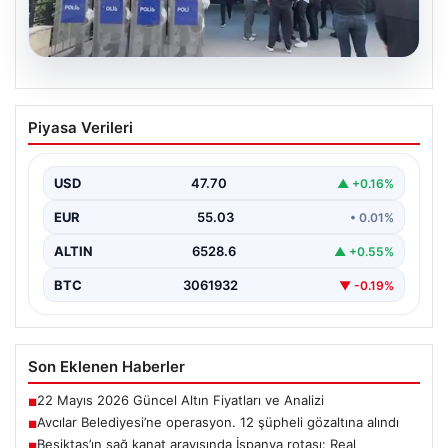
05.08.2026
Avcılar Belediyesi’ne operasyon. 12
Piyasa Verileri
şüpheli gözaltına alındı
USD
47.70
▲ +0.16%
EUR
55.03
• 0.01%
ALTIN
6528.6
▲ +0.55%
BTC
3061932
▼ -0.19%
Son Eklenen Haberler
22 Mayıs 2026 Güncel Altın Fiyatları ve Analizi
■
Avcılar Belediyesi’ne operasyon. 12 şüpheli gözaltına alındı
■
Beşiktaş’ın sağ kanat arayışında İspanya rotası: Real
■