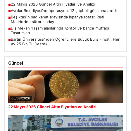
22 Mayıs 2026 Güncel Altın Fiyatları ve Analizi
■
Avcılar Belediyesi’ne operasyon. 12 şüpheli gözaltına alındı
■
Beşiktaş’ın sağ kanat arayışında İspanya rotası: Real
■
Madrid’den sürpriz aday
Dış Mekan Yaşam alanlarında Konfor ve bahçe mutfağı
■
Tasarımları
Bartın Üniversitesi’nden Öğrencilere Büyük Burs Fırsatı: Her
■
Ay 25 Bin TL Destek
Güncel
06/08/2026
22 Mayıs 2026 Güncel Altın Fiyatları ve Analizi