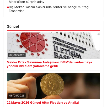
Madrid’den sürpriz aday
Dış Mekan Yaşam alanlarında Konfor ve bahçe mutfağı
■
Tasarımları
Güncel
07/08/2026
Mekke Ortak Savunma Anlaşması. DMM’den anlaşmaya
yönelik iddialara yalanlama geldi
06/08/2026
22 Mayıs 2026 Güncel Altın Fiyatları ve Analizi