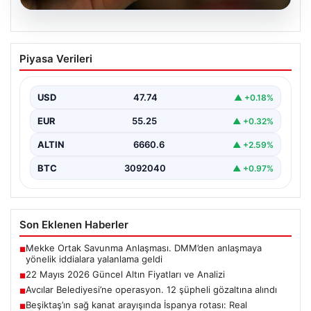
06.08.2026
22 Mayıs 2026 Güncel Altın Fiyatları ve
Piyasa Verileri
Analizi
24 Mayıs 2026 tarihine yaklaşırken, altın fiyatlarındaki
hareketlilik yatırımcıların ve ilgili piyasa uzmanlarının
USD
47.74
▲ +0.18%
en…
EUR
55.25
▲ +0.32%
ALTIN
6660.6
▲ +2.59%
BTC
3092040
▲ +0.97%
Son Eklenen Haberler
Mekke Ortak Savunma Anlaşması. DMM’den anlaşmaya
■
yönelik iddialara yalanlama geldi
22 Mayıs 2026 Güncel Altın Fiyatları ve Analizi
■
Avcılar Belediyesi’ne operasyon. 12 şüpheli gözaltına alındı
■
Beşiktaş’ın sağ kanat arayışında İspanya rotası: Real
■