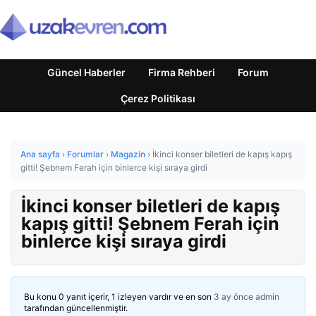
Güncel Haberler
Firma Rehberi
Forum
Çerez Politikası
Ana sayfa
›
Forumlar
›
Magazin
›
İkinci konser biletleri de kapış kapış
gitti! Şebnem Ferah için binlerce kişi sıraya girdi
İkinci konser biletleri de kapış
kapış gitti! Şebnem Ferah için
binlerce kişi sıraya girdi
Bu konu 0 yanıt içerir, 1 izleyen vardır ve en son
3 ay önce
admin
tarafından güncellenmiştir.