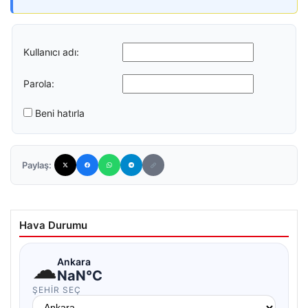
Kullanıcı adı:
Parola:
Beni hatırla
Paylaş:
Hava Durumu
☁
Ankara
NaN°C
ŞEHIR SEÇ