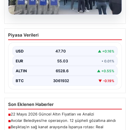
05.08.2026
Avcılar Belediyesi’ne operasyon. 12
Piyasa Verileri
şüpheli gözaltına alındı
USD
47.70
▲ +0.16%
EUR
55.03
• 0.01%
ALTIN
6528.6
▲ +0.55%
BTC
3061932
▼ -0.19%
Son Eklenen Haberler
22 Mayıs 2026 Güncel Altın Fiyatları ve Analizi
■
Avcılar Belediyesi’ne operasyon. 12 şüpheli gözaltına alındı
■
Beşiktaş’ın sağ kanat arayışında İspanya rotası: Real
■