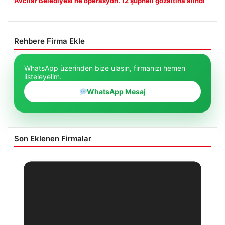
Avcılar Belediyesi’ne operasyon. 12 şüpheli gözaltına alındı
Rehbere Firma Ekle
WhatsApp üzerinden bize ulaşın, firmanızı hemen
listeleyelim.
WhatsApp Mesaj
Son Eklenen Firmalar