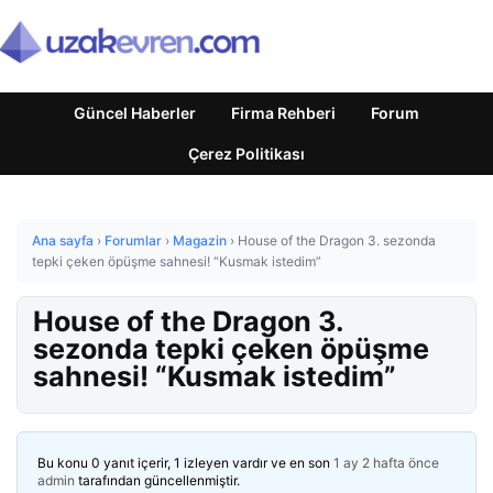
Güncel Haberler
Firma Rehberi
Forum
Çerez Politikası
Ana sayfa
›
Forumlar
›
Magazin
›
House of the Dragon 3. sezonda
tepki çeken öpüşme sahnesi! “Kusmak istedim”
House of the Dragon 3.
sezonda tepki çeken öpüşme
sahnesi! “Kusmak istedim”
Bu konu 0 yanıt içerir, 1 izleyen vardır ve en son
1 ay 2 hafta önce
admin
tarafından güncellenmiştir.