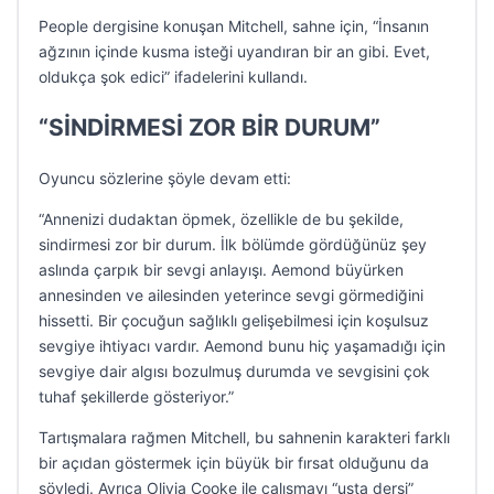
People dergisine konuşan Mitchell, sahne için, “İnsanın
ağzının içinde kusma isteği uyandıran bir an gibi. Evet,
oldukça şok edici” ifadelerini kullandı.
“SİNDİRMESİ ZOR BİR DURUM”
Oyuncu sözlerine şöyle devam etti:
“Annenizi dudaktan öpmek, özellikle de bu şekilde,
sindirmesi zor bir durum. İlk bölümde gördüğünüz şey
aslında çarpık bir sevgi anlayışı. Aemond büyürken
annesinden ve ailesinden yeterince sevgi görmediğini
hissetti. Bir çocuğun sağlıklı gelişebilmesi için koşulsuz
sevgiye ihtiyacı vardır. Aemond bunu hiç yaşamadığı için
sevgiye dair algısı bozulmuş durumda ve sevgisini çok
tuhaf şekillerde gösteriyor.”
Tartışmalara rağmen Mitchell, bu sahnenin karakteri farklı
bir açıdan göstermek için büyük bir fırsat olduğunu da
söyledi. Ayrıca Olivia Cooke ile çalışmayı “usta dersi”