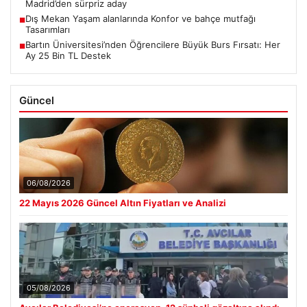
Madrid’den sürpriz aday
Dış Mekan Yaşam alanlarında Konfor ve bahçe mutfağı
■
Tasarımları
Bartın Üniversitesi’nden Öğrencilere Büyük Burs Fırsatı: Her
■
Ay 25 Bin TL Destek
Güncel
06/08/2026
22 Mayıs 2026 Güncel Altın Fiyatları ve Analizi
05/08/2026