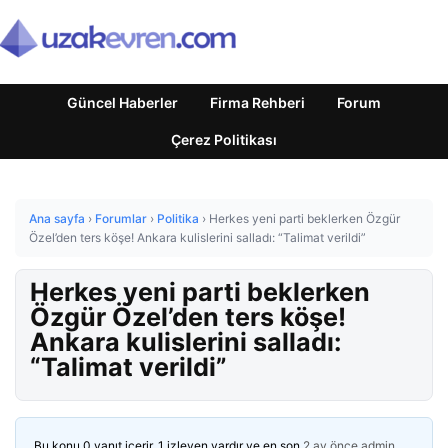
Güncel Haberler
Firma Rehberi
Forum
Çerez Politikası
Ana sayfa
›
Forumlar
›
Politika
›
Herkes yeni parti beklerken Özgür
Özel’den ters köşe! Ankara kulislerini salladı: “Talimat verildi”
Herkes yeni parti beklerken
Özgür Özel’den ters köşe!
Ankara kulislerini salladı:
“Talimat verildi”
Bu konu 0 yanıt içerir, 1 izleyen vardır ve en son
2 ay önce
admin