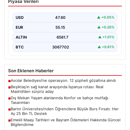
Piyasa Verileri
bahçe mutfağı Tasarımları
Belli ki dış mekan yaşam alanları, villaların en popüler
bölümlerinden parçası durumuna ulaşmıştır. Bahçeyle…
USD
47.60
▲ +0.05%
EUR
55.15
▲ +0.20%
ALTIN
6561.7
▲ +1.01%
BTC
3067702
▲ +0.61%
Son Eklenen Haberler
Avcılar Belediyesi’ne operasyon. 12 şüpheli gözaltına alındı
■
Beşiktaş’ın sağ kanat arayışında İspanya rotası: Real
■
Madrid’den sürpriz aday
Dış Mekan Yaşam alanlarında Konfor ve bahçe mutfağı
■
Tasarımları
Bartın Üniversitesi’nden Öğrencilere Büyük Burs Fırsatı: Her
■
Ay 25 Bin TL Destek
Emekli Maaşı Tarihleri ve Bayram Ödemeleri Hakkında Güncel
■
Bilgilendirme