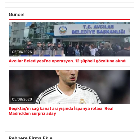
Güncel
05/08/2026
Avcılar Belediyesi’ne operasyon. 12 şüpheli gözaltına alındı
05/08/2026
Beşiktaş’ın sağ kanat arayışında İspanya rotası: Real
Madrid’den sürpriz aday
Rehbere Firma Ekle