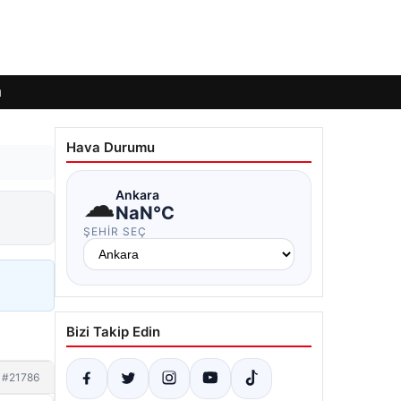
ı
Hava Durumu
☁
Ankara
NaN°C
ŞEHIR SEÇ
Bizi Takip Edin
#21786