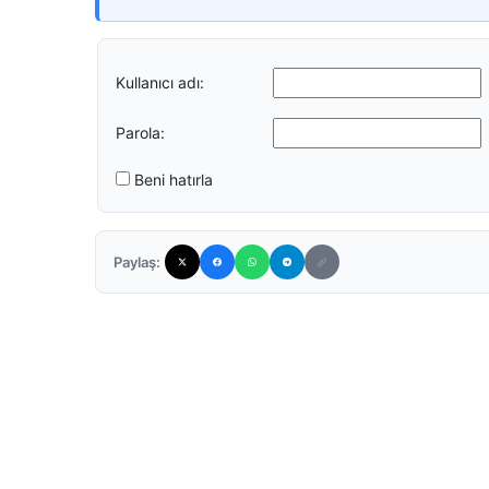
Kullanıcı adı:
Parola:
Beni hatırla
Paylaş: