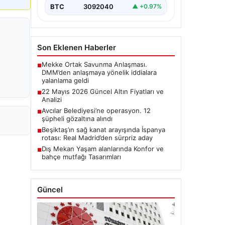
BTC
3092040
▲ +0.97%
Son Eklenen Haberler
Mekke Ortak Savunma Anlaşması.
■
DMM’den anlaşmaya yönelik iddialara
yalanlama geldi
22 Mayıs 2026 Güncel Altın Fiyatları ve
■
Analizi
Avcılar Belediyesi’ne operasyon. 12
■
şüpheli gözaltına alındı
Beşiktaş’ın sağ kanat arayışında İspanya
■
rotası: Real Madrid’den sürpriz aday
Dış Mekan Yaşam alanlarında Konfor ve
■
bahçe mutfağı Tasarımları
Güncel