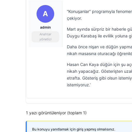
“Konuşanlar” programıyla fenomen
A
çekiyor.
admin
Mart ayında sürpriz bir haberle g
Anahtar
Duygu Karabaş ile evlilik yoluna gi
yönetici
Daha önce nişan ve düğün yapmay
nikah masasına oturacağı öğrenild
Hasan Can Kaya düğün için şu aç
nikah yapacağız. Gösterişten uzak
etrafta. Gösteriş gibi olsun istem
istemiyoruz.’
1 yazı görüntüleniyor (toplam 1)
Bu konuyu yanıtlamak için giriş yapmış olmalısınız.