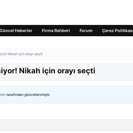
Güncel Haberler
Firma Rehberi
Forum
Çerez Politikas
or! Nikah için orayı seçti
yor! Nikah için orayı seçti
min
tarafından güncellenmiştir.