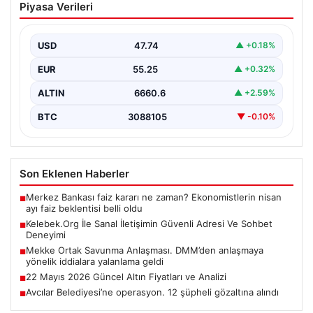
Piyasa Verileri
Adresi Ve Sohbet Deneyimi
İnternet çağında insanların kaliteli bir biçimde irtibat
kurması kritik bir değer ifade etmektedir. Halen…
USD
47.74
▲ +0.18%
EUR
55.25
▲ +0.32%
ALTIN
6660.6
▲ +2.59%
BTC
3088105
▼ -0.10%
Son Eklenen Haberler
Merkez Bankası faiz kararı ne zaman? Ekonomistlerin nisan
■
ayı faiz beklentisi belli oldu
Kelebek.Org İle Sanal İletişimin Güvenli Adresi Ve Sohbet
■
Deneyimi
Mekke Ortak Savunma Anlaşması. DMM’den anlaşmaya
■
yönelik iddialara yalanlama geldi
22 Mayıs 2026 Güncel Altın Fiyatları ve Analizi
■
Avcılar Belediyesi’ne operasyon. 12 şüpheli gözaltına alındı
■